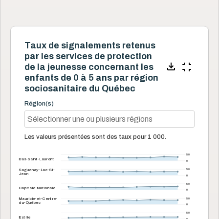
Taux de signalements retenus
par les services de protection
de la jeunesse concernant les
enfants de 0 à 5 ans par région
sociosanitaire du Québec
Région(s)
Les valeurs présentées sont des taux pour 1 000.
50
Bas-Saint-Laurent
0
Saguenay–Lac-St-
50
Jean
0
50
Capitale-Nationale
0
Mauricie-et-Centre-
50
du-Québec
0
50
Estrie
0