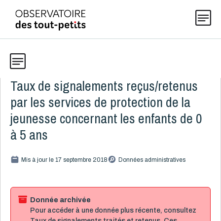
Taux de signalements reçus/retenus
Données
Explorer les données 0-5
par les services de protection de la
Thématiques
jeunesse concernant les enfants de 0
Toute la liste
(199)
à 5 ans
Publications
Alcool, cannabis et tabac
8
Mis à jour le 17 septembre 2018
Données administratives
Allaitement
9
Actualités
Caractéristiques de la famille
15
Démographie
4
Donnée archivée
Pour accéder à une donnée plus récente, consultez
Développement
16
À propos
Taux de signalements traités et retenus
. Ces