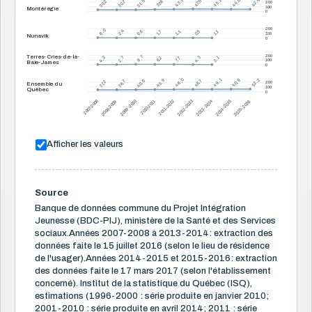
42,9
42,9
45,1
45,1
44,0
44,0
43,1
43,1
47,5
47,5
31,5
31,5
30,7
30,7
30,2
30,2
37,8
37,8
200
100
Montérégie
0
200
6,0
6,0
2,4
2,4
0,6
0,6
1,7
1,7
0,5
0,5
1,1
1,1
1,1
1,1
100
Nunavik
0
200
Terres-Cries-de-la-
9,7
9,7
4,3
4,3
4,2
4,2
2,7
2,7
8,2
8,2
3,1
3,1
7,7
7,7
100
Baie-James
0
43,9
43,9
52,2
52,2
50,9
50,9
49,1
49,1
46,0
46,0
48,7
48,7
38,7
38,7
40,0
40,0
37,2
37,2
200
Ensemble du
100
Québec
0
2007-2008
2008-2009
2009-2010
2010-2011
2011-2012
2012-2013
2013-2014
2014-2015
2015-2016
Afficher les valeurs
Source
Banque de données commune du Projet Intégration
Jeunesse (BDC-PIJ), ministère de la Santé et des Services
sociaux.Années 2007-2008 à 2013-2014: extraction des
données faite le 15 juillet 2016 (selon le lieu de résidence
de l'usager).Années 2014-2015 et 2015-2016: extraction
des données faite le 17 mars 2017 (selon l'établissement
concerné). Institut de la statistique du Québec (ISQ),
estimations (1996-2000 : série produite en janvier 2010;
2001-2010 : série produite en avril 2014; 2011 : série