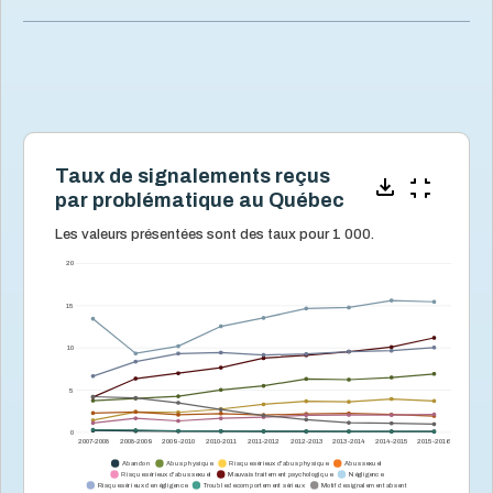
Taux de signalements reçus
par problématique au Québec
Les valeurs présentées sont des taux pour 1 000.
20
15
10
5
0
2007-2008
2008-2009
2009-2010
2010-2011
2011-2012
2012-2013
2013-2014
2014-2015
2015-2016
Abandon
Abus physique
Risque sérieux d'abus physique
Abus sexuel
Risque sérieux d'abus sexuel
Mauvais traitement psychologique
Négligence
Risque sérieux de négligence
Trouble de comportement sérieux
Motif de signalement absent