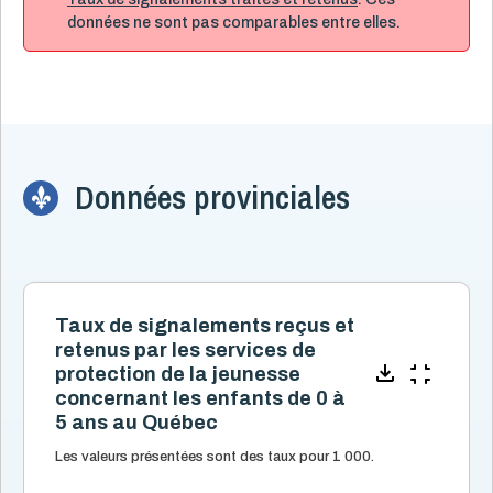
Grossesse et naissance
17
données ne sont pas comparables entre elles.
Littératie, numératie et bibliothèque
8
Logement et quartiers
14
Mortalité
3
Organismes communautaires
2
Santé des parents
Données provinciales
16
Santé mentale de l'enfant
5
Santé physique de l'enfant
13
Services de santé et services sociaux
4
Services éducatifs à l'enfance
21
Taux de signalements reçus et
retenus par les services de
Situation économique
18
protection de la jeunesse
Utilisation des écrans
6
concernant les enfants de 0 à
5 ans
au Québec
Violence et maltraitance
20
Conduites parentales à caractère violent
Les valeurs présentées sont des taux pour 1 000.
4
Conduites parentales à caractère négligent
1