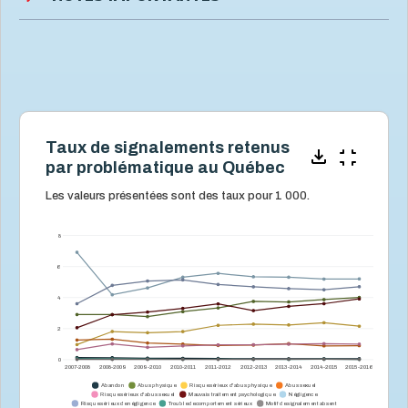
Taux de signalements retenus
par problématique au Québec
Les valeurs présentées sont des taux pour 1 000.
8
6
4
2
0
2007-2008
2008-2009
2009-2010
2010-2011
2011-2012
2012-2013
2013-2014
2014-2015
2015-2016
Abandon
Abus physique
Risque sérieux d'abus physique
Abus sexuel
Risque sérieux d'abus sexuel
Mauvais traitement psychologique
Négligence
Risque sérieux de négligence
Trouble de comportement sérieux
Motif de signalement absent