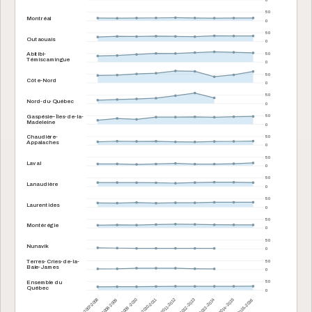
50
Montréal
0
50
Outaouais
0
Abitibi-
50
Témiscamingue
0
50
Côte-Nord
0
50
Nord-du-Québec
0
Gaspésie–Îles-de-la-
50
Madeleine
0
Chaudière-
50
Appalaches
0
50
Laval
0
50
Lanaudière
0
50
Laurentides
0
50
Montérégie
0
50
Nunavik
0
Terres-Cries-de-la-
50
Baie-James
0
Ensemble du
50
Québec
0
2007-2008
2008-2009
2009-2010
2010-2011
2011-2012
2012-2013
2013-2014
2014-2015
2015-2016