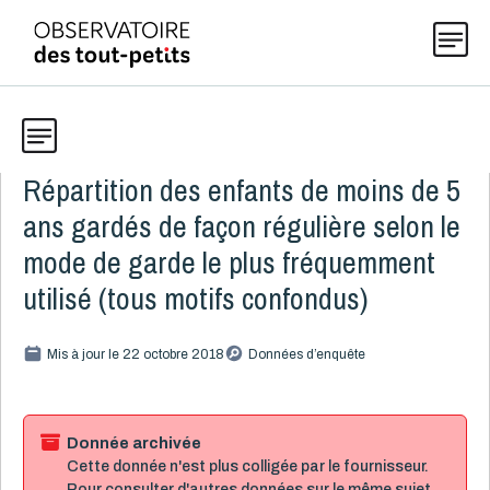
Répartition des enfants de moins de 5
Données
Explorer les données 0-5
ans gardés de façon régulière selon le
Thématiques
mode de garde le plus fréquemment
Toute la liste
(199)
utilisé (tous motifs confondus)
Publications
Alcool, cannabis et tabac
8
Mis à jour le 22 octobre 2018
Données d’enquête
Allaitement
9
Actualités
Caractéristiques de la famille
15
Démographie
4
Donnée archivée
Cette donnée n'est plus colligée par le fournisseur.
Développement
16
À propos
Pour consulter d'autres données sur le même sujet,