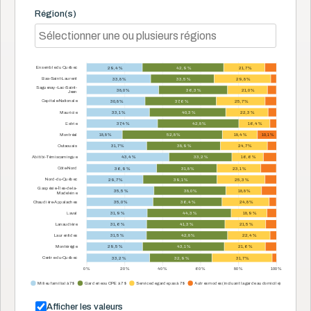
Région(s)
Ensemble du Québec
29,4 %
42,9 %
21,7 %
Bas-Saint-Laurent
33,8 %
33,5 %
29,8 %
Saguenay–Lac-Saint-
38,0 %
36,3 %
21,0 %
Jean
Capitale-Nationale
30,8 %
37,6 %
25,7 %
Mauricie
33,1 %
40,3 %
22,3 %
Estrie
37,4 %
42,8 %
16,4 %
Montréal
18,8 %
52,8 %
18,4 %
10,1 %
Outaouais
31,7 %
38,9 %
24,7 %
Abitibi-Témiscamingue
43,4 %
33,2 %
16,6 %
Côte-Nord
36,9 %
31,8 %
23,1 %
Nord-du-Québec
29,7 %
39,1 %
25,3 %
Gaspésie–Îles-de-la-
35,5 %
38,0 %
18,8 %
Madeleine
Chaudière-Appalaches
35,0 %
36,4 %
24,8 %
Laval
31,9 %
44,3 %
18,9 %
Lanaudière
31,6 %
41,3 %
21,5 %
Laurentides
31,5 %
42,8 %
22,4 %
Montérégie
29,5 %
43,1 %
21,6 %
Centre-du-Québec
33,2 %
32,9 %
31,7 %
0 %
20 %
40 %
60 %
80 %
100 %
Milieu familial à 7 $
Garderie ou CPE à 7 $
Service de garde pas à 7 $
Autres modes (incluant la garde au domicile)
Afficher les valeurs