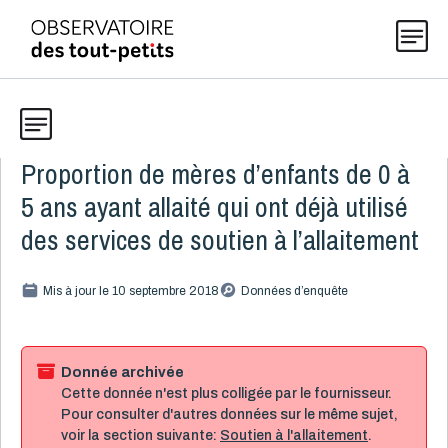
Proportion de mères d’enfants de 0 à
Données
Explorer les données 0-5
5 ans ayant allaité qui ont déjà utilisé
Thématiques
des services de soutien à l’allaitement
Toute la liste
(199)
Publications
Mis à jour le 10 septembre 2018
Données d’enquête
Alcool, cannabis et tabac
8
Allaitement
9
Actualités
Bébés allaités
3
Donnée archivée
Cette donnée n'est plus colligée par le fournisseur.
Raisons de l'arrêt
2
Pour consulter d'autres données sur le même sujet,
Soutien à l'allaitement
4
À propos
voir la section suivante:
Soutien à l'allaitement
.