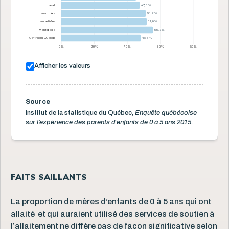
Laval
47,6 %
47,6 %
Lanaudière
51,2 %
51,2 %
Laurentides
51,8 %
51,8 %
Montérégie
55,7 %
55,7 %
Centre-du-Québec
48,3 %
48,3 %
0 %
20 %
40 %
60 %
80 %
Afficher les valeurs
Source
Institut de la statistique du Québec,
Enquête québécoise
sur l’expérience des parents d’enfants de 0 à 5 ans 2015.
FAITS SAILLANTS
La proportion de mères d’enfants de 0 à 5 ans qui ont
allaité et qui auraient utilisé des services de soutien à
l’allaitement ne diffère pas de façon significative selon