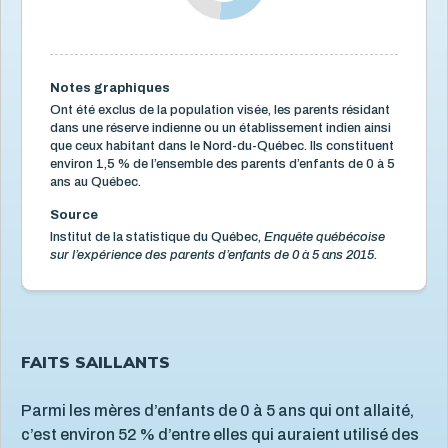
Santé mentale de l'enfant
5
Santé physique de l'enfant
13
Services de santé et services sociaux
4
Notes graphiques
Services éducatifs à l'enfance
21
Ont été exclus de la population visée, les parents résidant
dans une réserve indienne ou un établissement indien ainsi
Situation économique
18
que ceux habitant dans le Nord-du-Québec. Ils constituent
environ 1,5 % de l’ensemble des parents d’enfants de 0 à 5
Utilisation des écrans
6
ans au Québec.
Violence et maltraitance
20
Source
Institut de la statistique du Québec,
Enquête québécoise
sur l’expérience des parents d’enfants de 0 à 5 ans 2015.
FAITS SAILLANTS
Parmi les mères d’enfants de 0 à 5 ans qui ont allaité,
c’est environ 52 % d’entre elles qui auraient utilisé des