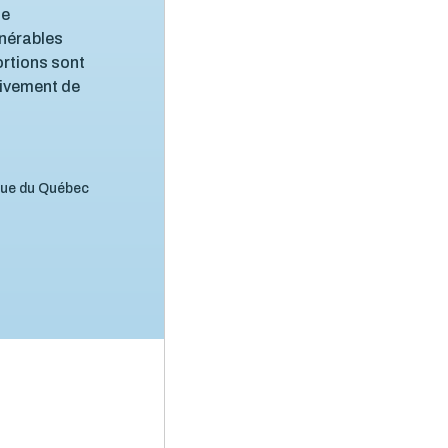
ne
lnérables
ortions sont
tivement de
ique du Québec