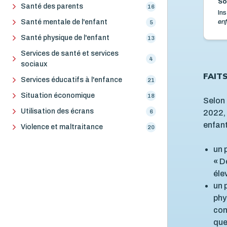
So
Santé des parents
16
Ins
enf
Santé mentale de l'enfant
5
Santé physique de l'enfant
13
Services de santé et services
4
sociaux
FAIT
Services éducatifs à l'enfance
21
Situation économique
18
Selon 
Utilisation des écrans
6
2022, 
enfant
Violence et maltraitance
20
un 
«
D
éle
un 
phy
con
que