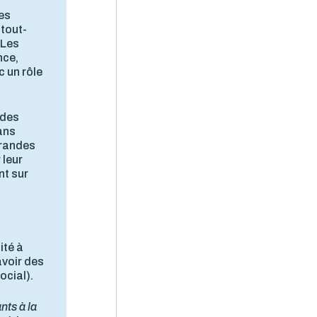
Les
 tout-
 Les
nce,
c un rôle
 des
lans
 grandes
 leur
nt sur
ité à
avoir des
ocial).
ts à la