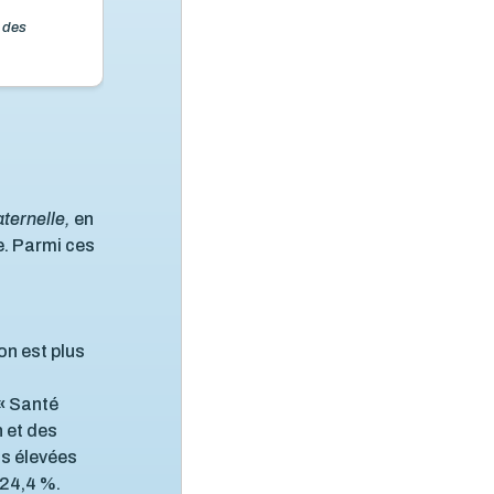
 des
ternelle,
en
e. Parmi ces
on est plus
«
Santé
 et des
ns élevées
 24,4 %.