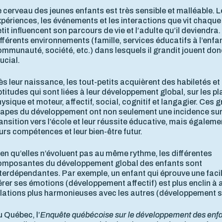
 cerveau des jeunes enfants est très sensible et malléable. 
périences, les événements et les interactions que vit chaque
tit influencent son parcours de vie et l’adulte qu’il deviendra.
fférents environnements (famille, services éducatifs à l’enfa
mmunauté, société, etc.) dans lesquels il grandit jouent don
ucial.
s leur naissance, les tout-petits acquièrent des habiletés et
titudes qui sont liées à leur développement global, sur les p
ysique et moteur, affectif, social, cognitif et langagier. Ces
tapes du développement ont non seulement une incidence sur
ansition vers l’école et leur réussite éducative, mais égaleme
urs compétences et leur bien-être futur.
en qu’elles n’évoluent pas au même rythme, les différentes
omposantes du développement global des enfants sont
terdépendantes. Par exemple, un enfant qui éprouve une facil
rer ses émotions (développement affectif) est plus enclin à 
elations plus harmonieuses avec les autres (développement s
 Québec, l’
Enquête québécoise sur le développement des enfan