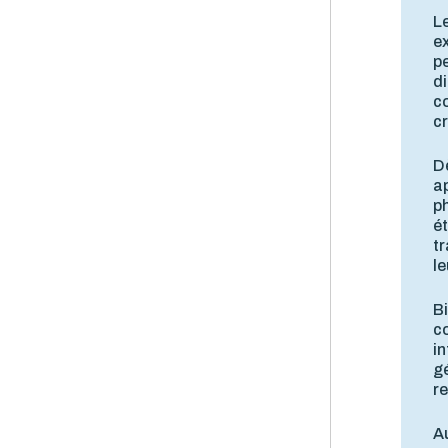
Le
ex
pe
di
co
cr
Dè
ap
ph
é
tr
le
Bi
c
in
gé
r
Au