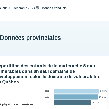
à jour le 9 décembre 2024
Données d’enquête
Données provinciales
partition des enfants de la maternelle 5 ans
ulnérables dans un seul domaine de
éveloppement selon le domaine de vulnérabilité
u Québec
25,6 %
25,6 %
2012
24,9 %
24,9 %
2017
21,1 %
21,1 %
2022
é physique et bien-être