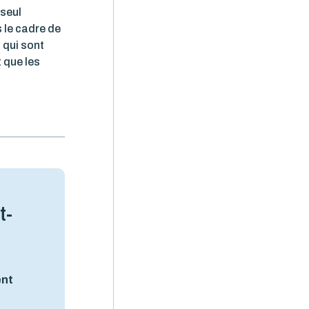
 seul
 le cadre de
 qui sont
 que les
t-
ent