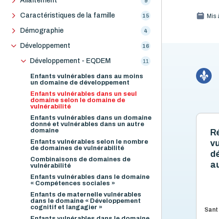
Allaitement
9
Caractéristiques de la famille
15
Mis 
Démographie
4
Développement
16
Développement - EQDEM
11
Enfants vulnérables dans au moins
un domaine de développement
Enfants vulnérables dans un seul
domaine selon le domaine de
vulnérabilité
Enfants vulnérables dans un domaine
donné et vulnérables dans un autre
domaine
Ré
Enfants vulnérables selon le nombre
v
de domaines de vulnérabilité
d
Combinaisons de domaines de
a
vulnérabilité
Enfants vulnérables dans le domaine
« Compétences sociales »
Enfants de maternelle vulnérables
dans le domaine « Développement
cognitif et langagier »
Sant
Enfants vulnérables dans le domaine