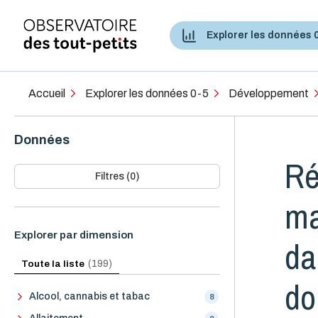
Explorer les données 
Accès aux services de santé et services sociaux
Accueil
Explorer les données 0-5
Développement
Données
Ré
Filtres (0)
ma
Explorer par dimension
da
Toute la liste
(199)
do
Alcool, cannabis et tabac
8