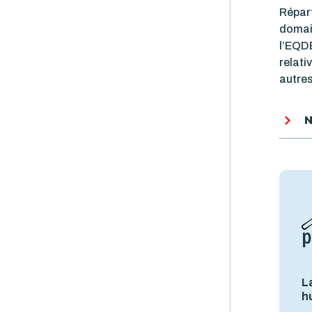
Répart
domain
l’EQDE
relati
autre
N
p
L
h