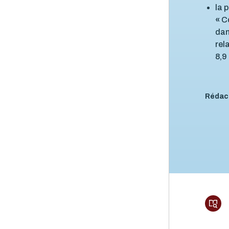
la 
«
C
dan
rel
8,9
Rédac