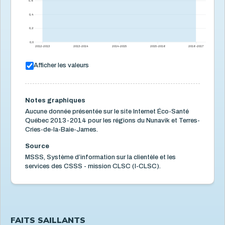
0,6
Logement et quartiers
14
0,4
Mortalité
3
0,2
Organismes communautaires
2
0,0
2012-2013
2013-2014
2014-2015
2015-2016
2016-2017
Santé des parents
16
Afficher les valeurs
Santé mentale de l'enfant
5
Santé physique de l'enfant
13
Notes graphiques
Services de santé et services sociaux
4
Aucune donnée présentée sur le site Internet Éco-Santé
Services éducatifs à l'enfance
Québec 2013-2014 pour les régions du Nunavik et Terres-
21
Cries-de-la-Baie-James.
Situation économique
18
Source
Utilisation des écrans
6
MSSS, Système d’information sur la clientèle et les
services des CSSS - mission CLSC (I-CLSC).
Violence et maltraitance
20
FAITS SAILLANTS