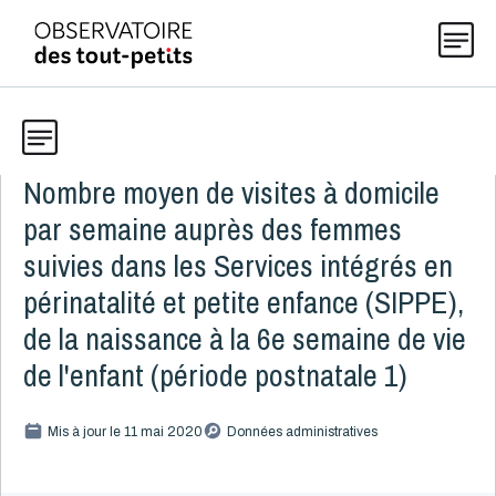
Nombre moyen de visites à domicile
Données
Explorer les données 0-5
par semaine auprès des femmes
Thématiques
suivies dans les Services intégrés en
Toute la liste
(199)
périnatalité et petite enfance (SIPPE),
Publications
de la naissance à la 6e semaine de vie
Alcool, cannabis et tabac
8
de l'enfant (période postnatale 1)
Allaitement
9
Actualités
Caractéristiques de la famille
15
Mis à jour le 11 mai 2020
Données administratives
Démographie
4
Développement
16
À propos