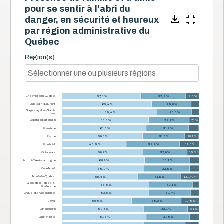
pour se sentir à l'abri du
danger, en sécurité et heureux
par région administrative du
Québec
Région(s)
Ensemble du Québec
57,6 %
32,9 %
9,5 %
Bas-Saint-Laurent
65,4 %
29,0 %
Saguenay–Lac-Saint-
69,4 %
25,5 %
Jean
Capitale-Nationale
63,3 %
29,7 %
7,1 %
Mauricie
61,5 %
31,2 %
Estrie
58,8 %
31,0 %
10,1 %
Montréal
46,9 %
39,2 %
14,0 %
Outaouais
58,7 %
32,8 %
8,5 % *
Abitibi-Témiscamingue
60,4 %
33,1 %
Côte-Nord
59,9 %
33,5 %
Nord-du-Québec
55,4 %
31,5 %
13,1 % **
Gaspésie–Îles-de-la-
63,6 %
32,1 %
Madeleine
Chaudière-Appalaches
63,5 %
30,7 %
Laval
50,9 %
36,2 %
12,9 %
Lanaudière
59,8 %
32,1 %
8,1 %
Laurentides
61,5 %
31,9 %