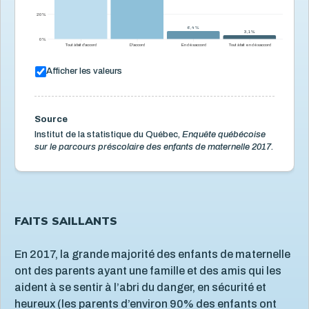
(archivé)
20 %
Présence de gens sur qui compter en cas d'urgence
(archivé)
6,4 %
6,4 %
3,1 %
3,1 %
0 %
Tout à fait d'accord
D'accord
En désaccord
Tout à fait en désaccord
Stress parental
7
Afficher les valeurs
Santé mentale de l'enfant
5
Santé physique de l'enfant
13
Services de santé et services sociaux
4
Source
Institut de la statistique du Québec,
Enquête québécoise
Services éducatifs à l'enfance
21
sur le parcours préscolaire des enfants de maternelle 2017.
Situation économique
18
Utilisation des écrans
6
Violence et maltraitance
20
FAITS SAILLANTS
En 2017, la grande majorité des enfants de maternelle
ont des parents ayant une famille et des amis qui les
aident à se sentir à l’abri du danger, en sécurité et
heureux (les parents d’environ 90% des enfants ont