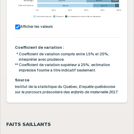
Montérégie
59,8 %
30,3 %
9,8 %
Centre-du-Québec
68,0 %
26,7 %
0 %
20 %
40 %
60 %
80 %
100 %
Tout à fait d'accord
D'accord
En désaccord ou tout à fait en désaccord
Afficher les valeurs
Coefficient de variation :
*
Coefficient de variation compris entre 15% et 25%;
interpréter avec prudence.
**
Coefficient de variation supérieur à 25%; estimation
imprécise fournie à titre indicatif seulement.
Source
Institut de la statistique du Québec,
Enquête québécoise
sur le parcours préscolaire des enfants de maternelle 2017.
FAITS SAILLANTS