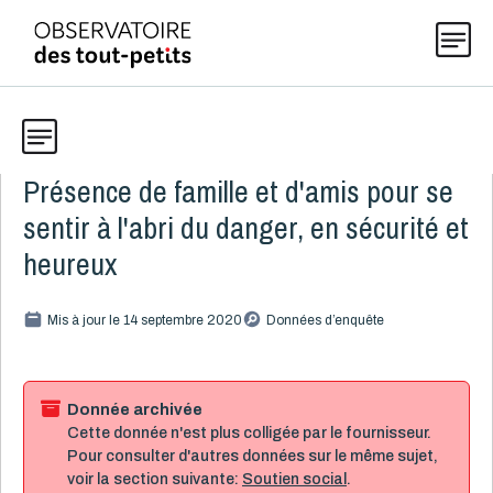
Présence de famille et d'amis pour se
Données
Explorer les données 0-5
sentir à l'abri du danger, en sécurité et
Thématiques
heureux
Toute la liste
(199)
Publications
Mis à jour le 14 septembre 2020
Données d’enquête
Alcool, cannabis et tabac
8
Allaitement
9
Actualités
Caractéristiques de la famille
15
Donnée archivée
Cette donnée n'est plus colligée par le fournisseur.
Démographie
4
Pour consulter d'autres données sur le même sujet,
Développement
16
À propos
voir la section suivante:
Soutien social
.