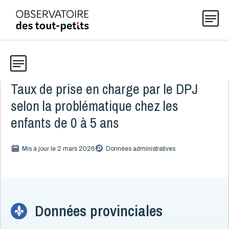
Taux de prise en charge par le DPJ
Données
Explorer les données 0-5
selon la problématique chez les
Thématiques
enfants de 0 à 5 ans
Toute la liste
(198)
Publications
Mis à jour le 2 mars 2026
Données administratives
Alcool, cannabis et tabac
8
Allaitement
9
Actualités
Caractéristiques de la famille
15
Démographie
4
Données provinciales
Développement
16
À propos