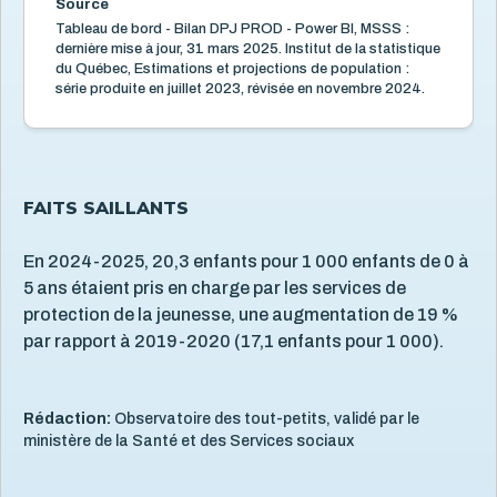
Source
Tableau de bord - Bilan DPJ PROD - Power BI, MSSS :
Signalements
8
dernière mise à jour, 31 mars 2025. Institut de la statistique
Taux de signalements traités et retenus
du Québec, Estimations et projections de population :
série produite en juillet 2023, révisée en novembre 2024.
Enfants ayant une prise en charge par le DPJ
Prise en charge par le DPJ selon le milieu de vie
Taux d'enfants de 0 à 5 ans faisant l'objet d'une
nouvelle prise en charge
Signalements reçus/retenus 2007-2016 (archivé)
FAITS SAILLANTS
Signalements évalués, selon la décision rendue 2008-
2016 (archivé)
Enfants ayant une prise en charge active dans l'année
En 2024-2025, 20,3 enfants pour 1 000 enfants de 0 à
2009-2016 (archivé)
5 ans étaient pris en charge par les services de
Enfants ayant une prise en charge active, selon le
milieu de vie 2010-2015 (archivé)
protection de la jeunesse, une augmentation de 19 %
par rapport à 2019-2020 (17,1 enfants pour 1 000).
Violence conjugale
4
Rédaction:
Observatoire des tout-petits, validé par le
ministère de la Santé et des Services sociaux