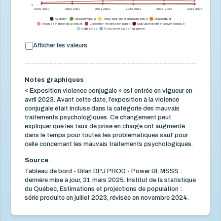
0
2019-2020
2020-2021
2021-2022
2022-2023
2023-2024
2024-2025
Abandon
Abus physique
Risque sérieux d'abus physique
Abus sexuel
Risque sérieux d'abus sexuel
Exposition violence conjugale
Mauvais traitement psychologique
Négligence
Risque sérieux de négligence
Afficher les valeurs
Notes graphiques
« Exposition violence conjugale » est entrée en vigueur en
avril 2023. Avant cette date, l’exposition à la violence
conjugale était incluse dans la catégorie des mauvais
traitements psychologiques. Ce changement peut
expliquer que les taux de prise en charge ont augmenté
dans le temps pour toutes les problématiques sauf pour
celle concernant les mauvais traitements psychologiques.
Source
Tableau de bord - Bilan DPJ PROD - Power BI, MSSS :
dernière mise à jour, 31 mars 2025. Institut de la statistique
du Québec, Estimations et projections de population :
série produite en juillet 2023, révisée en novembre 2024.