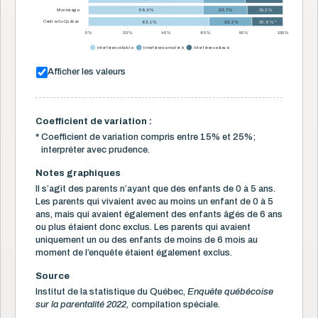
Montérégie
59,0 %
22,7 %
18,3 %
Centre-du-Québec
62,1 %
22,1 %
15,9 % *
0 %
20 %
40 %
60 %
80 %
100 %
Interférence faible
Interférence modéré
Interférence élevé
Afficher les valeurs
Coefficient de variation :
*
Coefficient de variation compris entre 15% et 25%;
interpréter avec prudence.
Notes graphiques
Il s’agit des parents n’ayant que des enfants de 0 à 5 ans.
Les parents qui vivaient avec au moins un enfant de 0 à 5
ans, mais qui avaient également des enfants âgés de 6 ans
ou plus étaient donc exclus. Les parents qui avaient
uniquement un ou des enfants de moins de 6 mois au
moment de l’enquête étaient également exclus.
Source
Institut de la statistique du Québec,
Enquête québécoise
sur la parentalité 2022,
compilation spéciale.