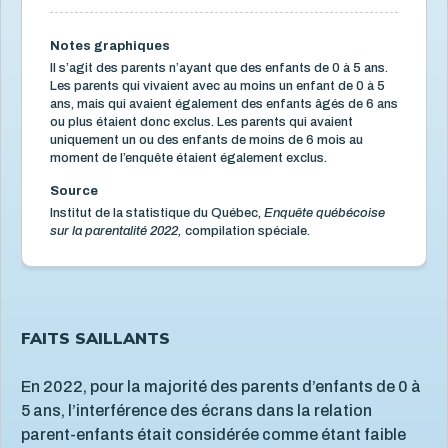
Temps d'écran
2
Utilisation des écrans par les enfants
3
Notes graphiques
Violence et maltraitance
20
Il s’agit des parents n’ayant que des enfants de 0 à 5 ans.
Les parents qui vivaient avec au moins un enfant de 0 à 5
ans, mais qui avaient également des enfants âgés de 6 ans
ou plus étaient donc exclus. Les parents qui avaient
uniquement un ou des enfants de moins de 6 mois au
moment de l’enquête étaient également exclus.
Source
Institut de la statistique du Québec,
Enquête québécoise
sur la parentalité 2022,
compilation spéciale.
FAITS SAILLANTS
En 2022, pour la majorité des parents d’enfants de 0 à
5 ans, l’interférence des écrans dans la relation
parent-enfants était considérée comme étant faible