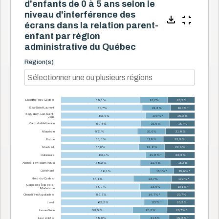
d'enfants de 0 à 5 ans selon le
niveau d'interférence des
écrans dans la relation parent-
enfant par région
administrative du Québec
Région(s)
Ensemble du Québec
59,1 %
20,7 %
20,2 %
Bas-Saint-Laurent
60,7 %
21,3 %
18,0 % *
Saguenay–Lac-Saint-
63,4 %
17,3 % *
19,2 %
Jean
Capitale-Nationale
59,8 %
21,5 %
18,7 %
Mauricie
57,1 %
21,0 %
21,9 %
Estrie
58,6 %
17,9 %
23,5 %
Montréal
58,0 %
19,6 %
22,4 %
Outaouais
63,1 %
14,6 % *
22,2 %
Abitibi-Témiscamingue
59,2 %
22,4 %
18,3 %
Côte-Nord
66,1 %
18,1 % *
15,8 % *
Nord-du-Québec
54,1 %
28,7 %
17,2 % *
Gaspésie–Îles-de-la-
58,9 %
23,0 %
18,1 % *
Madeleine
Chaudière-Appalaches
59,7 %
19,7 % *
20,7 %
Laval
62,2 %
17,7 % *
20,2 %
Lanaudière
53,5 %
25,8 %
20,7 % *
Laurentides
59,0 %
21,8 %
19,2 % *