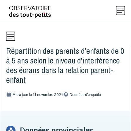
Répartition des parents d’enfants de 0
Données
Explorer les données 0-5
à 5 ans selon le niveau d’interférence
Thématiques
des écrans dans la relation parent-
Toute la liste
(199)
enfant
Publications
Alcool, cannabis et tabac
8
Mis à jour le 11 novembre 2024
Données d’enquête
Allaitement
9
Actualités
Caractéristiques de la famille
15
Démographie
4
Développement
16
À propos
Données provinciales