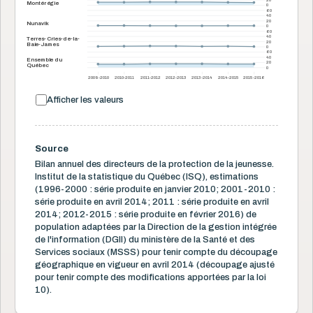
Montérégie
0
60
40
20
Nunavik
0
60
40
Terres-Cries-de-la-
20
Baie-James
0
60
40
Ensemble du
20
Québec
0
2009-2010
2010-2011
2011-2012
2012-2013
2013-2014
2014-2015
2015-2016
Afficher les valeurs
Source
Bilan annuel des directeurs de la protection de la jeunesse.
Institut de la statistique du Québec (ISQ), estimations
(1996-2000 : série produite en janvier 2010; 2001-2010 :
série produite en avril 2014; 2011 : série produite en avril
2014; 2012-2015 : série produite en février 2016) de
population adaptées par la Direction de la gestion intégrée
de l'information (DGII) du ministère de la Santé et des
Services sociaux (MSSS) pour tenir compte du découpage
géographique en vigueur en avril 2014 (découpage ajusté
pour tenir compte des modifications apportées par la loi
10).