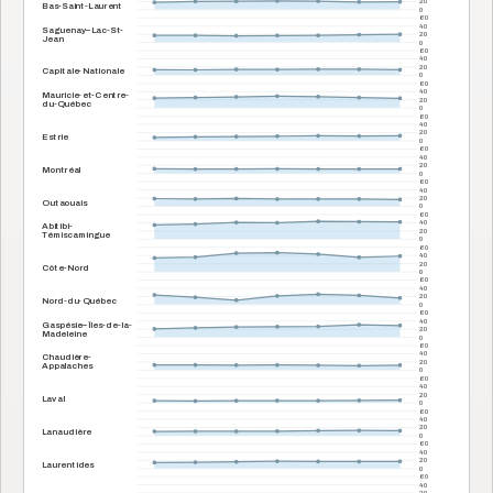
20
Bas-Saint-Laurent
0
60
40
Saguenay–Lac-St-
20
Jean
0
60
40
20
Capitale-Nationale
0
60
40
Mauricie-et-Centre-
20
du-Québec
0
60
40
20
Estrie
0
60
40
20
Montréal
0
60
40
20
Outaouais
0
60
40
Abitibi-
20
Témiscamingue
0
60
40
20
Côte-Nord
0
60
40
20
Nord-du-Québec
0
60
40
Gaspésie–Îles-de-la-
20
Madeleine
0
60
40
Chaudière-
20
Appalaches
0
60
40
20
Laval
0
60
40
20
Lanaudière
0
60
40
20
Laurentides
0
60
40
20