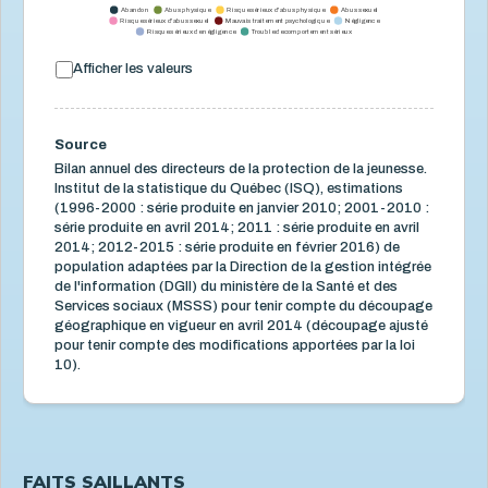
Abandon
Abus physique
Risque sérieux d'abus physique
Abus sexuel
Risque sérieux d'abus sexuel
Mauvais traitement psychologique
Négligence
Risque sérieux de négligence
Trouble de comportement sérieux
Afficher les valeurs
Source
Bilan annuel des directeurs de la protection de la jeunesse.
Institut de la statistique du Québec (ISQ), estimations
(1996-2000 : série produite en janvier 2010; 2001-2010 :
série produite en avril 2014; 2011 : série produite en avril
2014; 2012-2015 : série produite en février 2016) de
population adaptées par la Direction de la gestion intégrée
de l'information (DGII) du ministère de la Santé et des
Services sociaux (MSSS) pour tenir compte du découpage
géographique en vigueur en avril 2014 (découpage ajusté
pour tenir compte des modifications apportées par la loi
10).
FAITS SAILLANTS