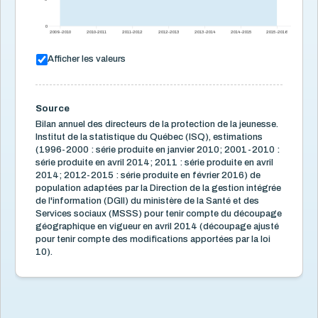
Punitions corporelles
3
0
2009-2010
2010-2011
2011-2012
2012-2013
2013-2014
2014-2015
2015-2016
Signalements
8
Afficher les valeurs
Taux de signalements traités et retenus
Enfants ayant une prise en charge par le DPJ
Prise en charge par le DPJ selon le milieu de vie
Source
Taux d'enfants de 0 à 5 ans faisant l'objet d'une
Bilan annuel des directeurs de la protection de la jeunesse.
nouvelle prise en charge
Institut de la statistique du Québec (ISQ), estimations
Signalements reçus/retenus 2007-2016 (archivé)
(1996-2000 : série produite en janvier 2010; 2001-2010 :
Signalements évalués, selon la décision rendue 2008-
série produite en avril 2014; 2011 : série produite en avril
2016 (archivé)
2014; 2012-2015 : série produite en février 2016) de
Enfants ayant une prise en charge active dans l'année
population adaptées par la Direction de la gestion intégrée
2009-2016 (archivé)
de l'information (DGII) du ministère de la Santé et des
Enfants ayant une prise en charge active, selon le
Services sociaux (MSSS) pour tenir compte du découpage
milieu de vie 2010-2015 (archivé)
géographique en vigueur en avril 2014 (découpage ajusté
pour tenir compte des modifications apportées par la loi
Violence conjugale
4
10).