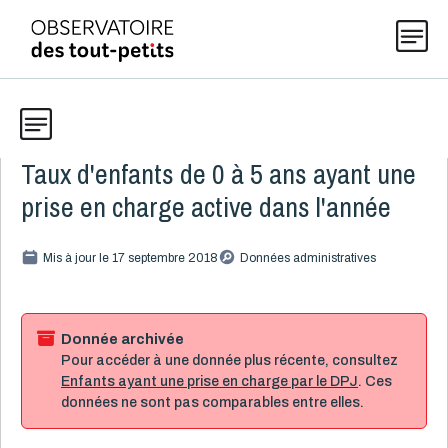
Taux d'enfants de 0 à 5 ans ayant une
Données
Explorer les données 0-5
prise en charge active dans l'année
Thématiques
Toute la liste
Mis à jour le 17 septembre 2018
(199)
Données administratives
Publications
Alcool, cannabis et tabac
8
Allaitement
9
Donnée archivée
Pour accéder à une donnée plus récente, consultez
Actualités
Caractéristiques de la famille
15
Enfants ayant une prise en charge par le DPJ
. Ces
Démographie
4
données ne sont pas comparables entre elles.
Développement
16
À propos