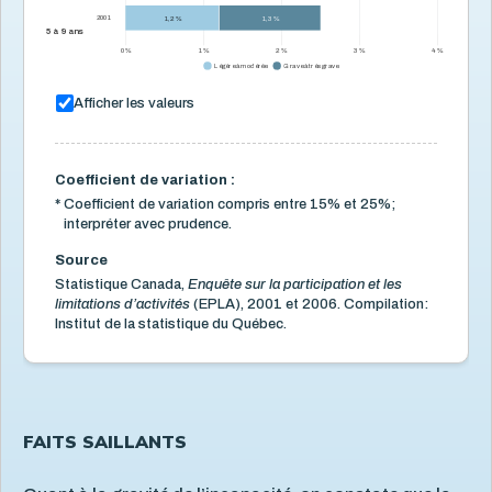
Enfants handicapés
2001
1,2 %
1,3 %
5 à 9 ans
Familles ayant un enfant bénéficiaire du supplément
0 %
1 %
2 %
3 %
4 %
pour enfant handicapé
Légère à modérée
Grave à très grave
Maladies infectieuses
2
Afficher les valeurs
Obésité
1
Vaccination
1
Coefficient de variation :
Services de santé et services sociaux
4
*
Coefficient de variation compris entre 15% et 25%;
interpréter avec prudence.
Services éducatifs à l'enfance
21
Source
Situation économique
18
Statistique Canada,
Enquête sur la participation et les
Utilisation des écrans
6
limitations d’activités
(EPLA), 2001 et 2006. Compilation:
Institut de la statistique du Québec.
Violence et maltraitance
20
FAITS SAILLANTS