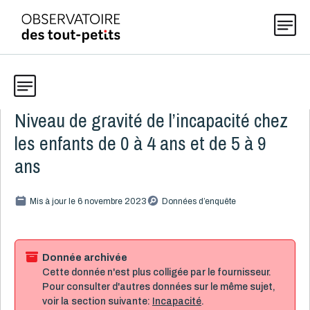
Niveau de gravité de l’incapacité chez
Données
Explorer les données 0-5
les enfants de 0 à 4 ans et de 5 à 9
Thématiques
ans
Toute la liste
(199)
Publications
Mis à jour le 6 novembre 2023
Données d’enquête
Alcool, cannabis et tabac
8
Allaitement
9
Actualités
Caractéristiques de la famille
15
Donnée archivée
Cette donnée n'est plus colligée par le fournisseur.
Démographie
4
Pour consulter d'autres données sur le même sujet,
Développement
16
À propos
voir la section suivante:
Incapacité
.