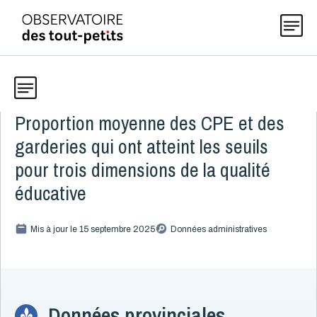
Proportion moyenne des CPE et des
Données
Explorer les données 0-5
garderies qui ont atteint les seuils
Thématiques
pour trois dimensions de la qualité
Toute la liste
(199)
éducative
Publications
Alcool, cannabis et tabac
8
Mis à jour le 15 septembre 2025
Données administratives
Allaitement
9
Actualités
Caractéristiques de la famille
15
Démographie
4
Développement
16
À propos
Données provinciales