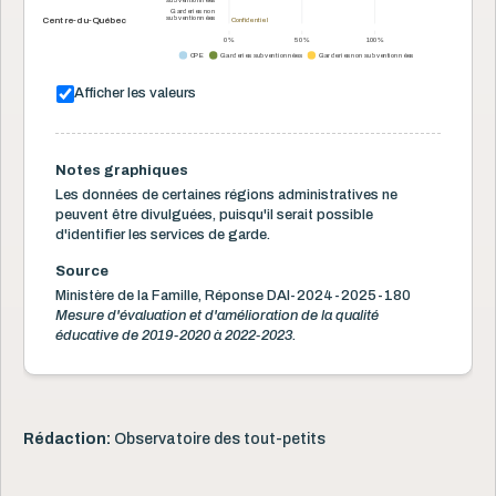
subventionnées
Garderies non
subventionnées
Centre-du-Québec
Confidentiel
Confidentiel
0 %
50 %
100 %
CPE
Garderies subventionnées
Garderies non subventionnées
Afficher les valeurs
Notes graphiques
Les données de certaines régions administratives ne
peuvent être divulguées, puisqu'il serait possible
d'identifier les services de garde.
Source
Ministère de la Famille, Réponse DAI-2024-2025-180
Mesure d'évaluation et d'amélioration de la qualité
éducative de 2019-2020 à 2022-2023.
Rédaction:
Observatoire des tout-petits