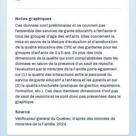
Proportion moyenne des CPE et des garderies qui ont
atteint les seuils de la qualité éducative
Personnel éducateur qualifié dans les CPE et dans les
garderies
Notes graphiques
Milieux utilisant les installations municipales (archivé)
Ces données sont préliminaires et ne couvrent pas
Milieux appliquant le programme "Accueillir la petite
l’ensemble des services de garde éducatifs à l’enfance ni
enfance" (archivé)
tous les groupes d’âge des enfants. Elles concernent la
Milieux offrant des activités facilitant la transition
mise en œuvre de la Mesure d’évaluation et d’amélioration
vers l'école (archivé)
de la qualité éducative des CPE et des garderies pour les
Milieux possédant un document officiel d'orientation
groupes d’enfants de 3 à 5 ans. En plus des trois
sur la saine alimentation (archivé)
dimensions de la qualité qui sont comptabilisées dans les
Milieux possédant un document officiel d'orientation
données en raison de la présence d’un seuil de réussite,
sur le jeu actif et le développement moteur (archivé)
l’évaluation par le ministère de la Famille porte également
sur (1) la qualité des interactions entre le personnel du
Maternelle 4 ans
1
service de garde éducatif à l’enfance et les parents et sur
(2) la qualité structurelle (pratiques de gestion, expérience,
Situation économique
18
formation, etc.). Ces deux dernières dimensions n’ont pas
Utilisation des écrans
6
de seuil de réussite et ne sont donc pas présentées dans le
graphique.
Violence et maltraitance
20
Source
Vérificateur général du Québec, d’après des données du
ministère de la Famille, 2024.