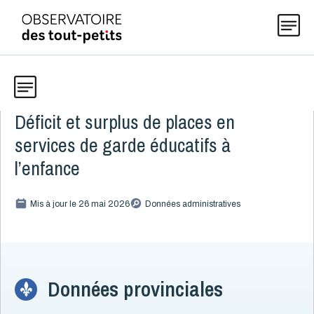
Déficit et surplus de places en
Données
Explorer les données 0-5
services de garde éducatifs à
Thématiques
l’enfance
Toute la liste
(199)
Publications
Mis à jour le 26 mai 2026
Données administratives
Alcool, cannabis et tabac
8
Allaitement
9
Actualités
Caractéristiques de la famille
15
Démographie
4
Données provinciales
Développement
16
À propos