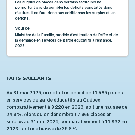
éducatifs 2007-2017 (archivé)
Les surplus de places dans certains territoires ne
permettent pas de combler les déficits constatés dans
Déficit et surplus de places en services de garde
éducatifs à l’enfance
d'autres. Il ne faut donc pas additionner les surplus et les
déficits.
Enfants en attente d’une place en services de garde
éducatifs à l’enfance
Source
Fréquentation
7
Ministère de la Famille, modèle d’estimation de l’offre et de
la demande en services de garde éducatifs à l’enfance,
Qualité
8
2025.
Maternelle 4 ans
1
Situation économique
18
Utilisation des écrans
6
FAITS SAILLANTS
Violence et maltraitance
20
Au 31 mai 2025, on notait un déficit de 11 485 places
en services de garde éducatifs au Québec,
comparativement à 9 220 en 2023, soit une hausse de
24,6 %. Alors qu'on dénombrait 7 666 places en
surplus au 31 mai 2025, comparativement à 11 932 en
2023, soit une baisse de 35,8 %.