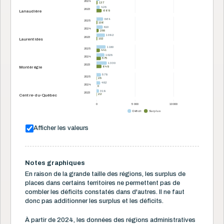
2024
137
137
428
428
2023
669
669
Lanaudière
864
864
2025
106
106
810
810
2024
288
288
1 092
1 092
2023
102
102
Laurentides
1 180
1 180
2025
441
441
1 028
1 028
2024
575
575
1 330
1 330
2023
649
649
Montérégie
579
579
2025
28
28
482
482
2024
0
0
319
319
2023
22
22
Centre-du-Québec
0
5 000
10 000
Déficit
Surplus
Afficher les valeurs
Notes graphiques
En raison de la grande taille des régions, les surplus de
places dans certains territoires ne permettent pas de
combler les déficits constatés dans d'autres. Il ne faut
donc pas additionner les surplus et les déficits.
À partir de 2024, les données des régions administratives