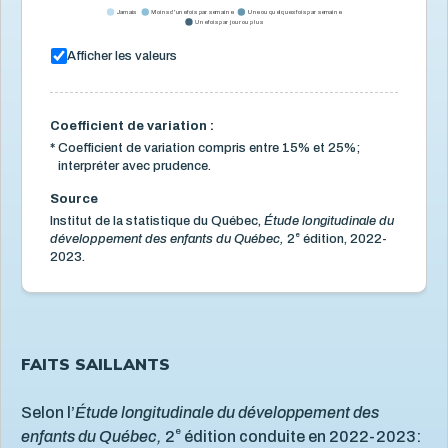
Jamais
Moins d'une fois par semaine
Une ou quelques fois par semaine
Une fois par jour ou plus
Utilisation des écrans à la maison pour différentes
activités
Afficher les valeurs
Fréquence à laquelle les enfants d’environ 17 mois
utilisent différents types d’écrans à la maison
Utilisation des écrans selon le contexte
Coefficient de variation :
Violence et maltraitance
20
*
Coefficient de variation compris entre 15% et 25%;
interpréter avec prudence.
Source
Institut de la statistique du Québec,
Étude longitudinale du
e
développement des enfants du Québec,
2
édition, 2022-
2023.
FAITS SAILLANTS
Selon l’
Étude longitudinale du développement des
e
enfants du Québec,
2
édition conduite en 2022-2023: