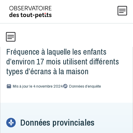
Fréquence à laquelle les enfants
Données
Explorer les données 0-5
d’environ 17 mois utilisent différents
Thématiques
types d’écrans à la maison
Toute la liste
(199)
Publications
Mis à jour le 4 novembre 2024
Données d’enquête
Alcool, cannabis et tabac
8
Allaitement
9
Actualités
Caractéristiques de la famille
15
Démographie
4
Données provinciales
Développement
16
À propos