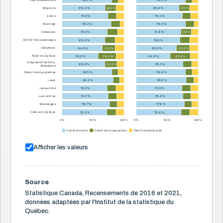
Mauricie
69,4 %
18,2 %
68,9 %
17,4 %
Estrie
74,0 %
74,4 %
Montréal
79,2 %
79,4 %
Outaouais
73,0 %
71,9 %
17,2 %
Abitibi-Témiscamingue
69,2 %
70,5 %
Côte-Nord
64,8 %
21,0 %
64,8 %
21,3 %
Nord-du-Québec
58,2 %
29,3 %
54,6 %
32,8 %
Gaspésie–Îles-de-la-
69,0 %
19,9 %
75,3 %
Madeleine
Chaudière-Appalaches
80,5 %
79,4 %
Laval
82,4 %
80,5 %
Lanaudière
72,8 %
73,8 %
Laurentides
74,3 %
75,2 %
Montérégie
76,7 %
77,6 %
Centre-du-Québec
72,3 %
72,6 %
0 %
50 %
100 %
0 %
50 %
100 %
Famille intacte
Famille monoparentale
Famille recomposée
Afficher les valeurs
Source
Statistique Canada, Recensements de 2016 et 2021,
données adaptées par l'Institut de la statistique du
Québec.