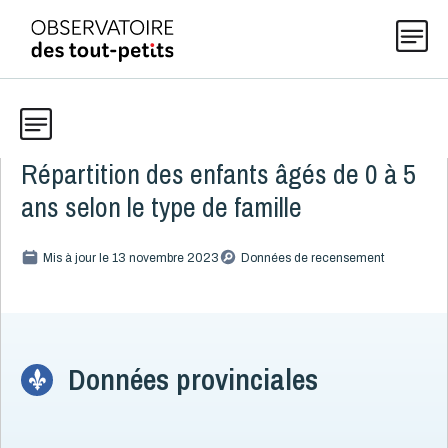
Répartition des enfants âgés de 0 à 5
Données
Explorer les données 0-5
ans selon le type de famille
Thématiques
Toute la liste
Mis à jour le 13 novembre 2023
(199)
Données de recensement
Publications
Alcool, cannabis et tabac
8
Allaitement
9
Actualités
Caractéristiques de la famille
Données provinciales
15
Immigration
5
Langues parlées à la maison
3
À propos