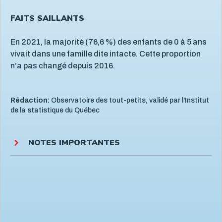
Santé physique de l'enfant
13
FAITS SAILLANTS
Services de santé et services sociaux
4
Services éducatifs à l'enfance
21
En 2021, la majorité (76,6 %) des enfants de 0 à 5 ans
Situation économique
18
vivait dans une famille dite intacte. Cette proportion
n’a pas changé depuis 2016.
Utilisation des écrans
6
Violence et maltraitance
20
Rédaction:
Observatoire des tout-petits, validé par l'Institut
de la statistique du Québec
NOTES IMPORTANTES