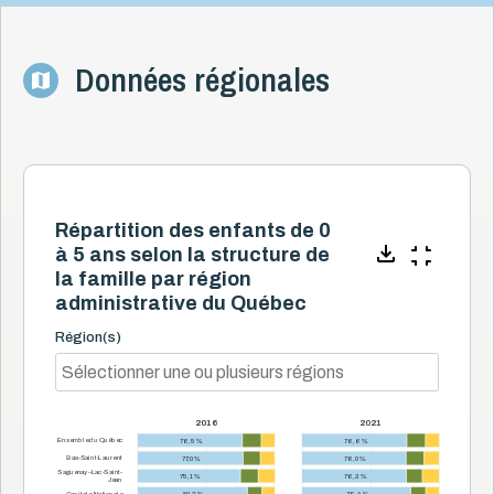
Données régionales
Répartition des enfants de 0
à 5 ans selon la structure de
la famille par région
administrative du Québec
Région(s)
2016
2021
Ensemble du Québec
76,5 %
76,6 %
Bas-Saint-Laurent
77,0 %
76,0 %
Saguenay–Lac-Saint-
75,1 %
76,2 %
Jean
Capitale-Nationale
80,2 %
79,4 %