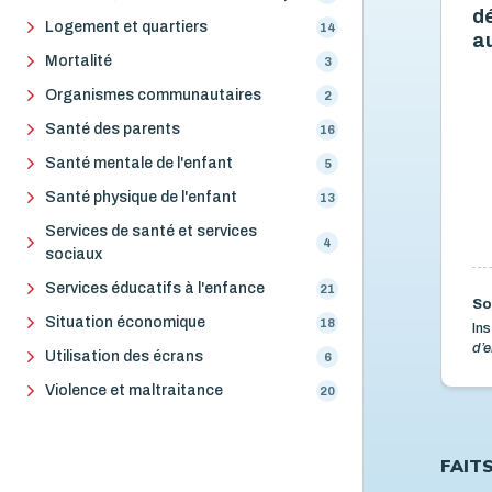
dé
Logement et quartiers
14
a
Mortalité
3
Organismes communautaires
2
Santé des parents
16
Santé mentale de l'enfant
5
Santé physique de l'enfant
13
Services de santé et services
4
sociaux
Services éducatifs à l'enfance
21
So
Situation économique
18
Ins
d’e
Utilisation des écrans
6
Violence et maltraitance
20
FAIT