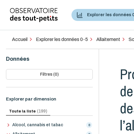
Explorer les données 
Accès aux services de santé et services sociaux
Accueil
Explorer les données 0-5
Allaitement
So
Données
Pr
Filtres (0)
de
Explorer par dimension
de
Toute la liste
(199)
l’
Alcool, cannabis et tabac
8