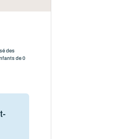
isé des
enfants de 0
t-