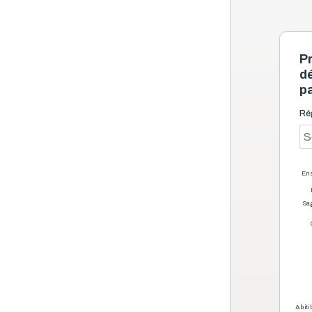
Pr
dé
p
Ré
Ens
Sag
Abiti