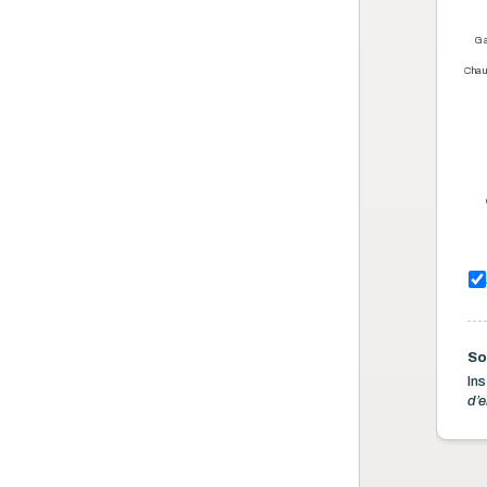
Ga
Chau
So
Ins
d’e