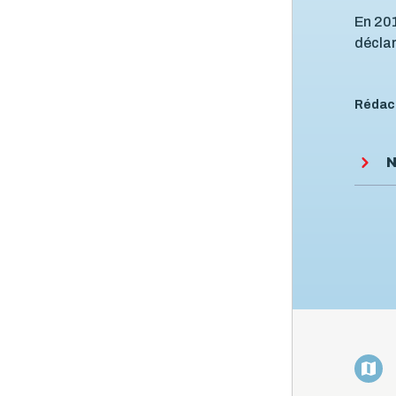
En 201
déclar
Rédac
N