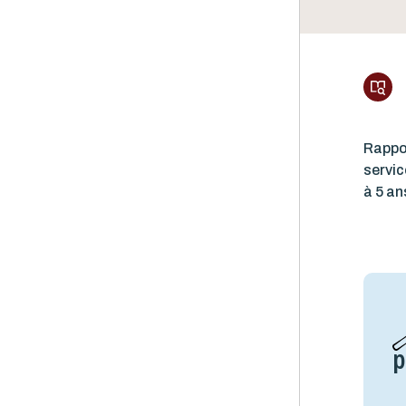
Rappor
servic
à 5 an
p