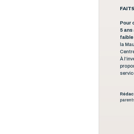
FAIT
Pour 
5 ans 
faible
la Mau
Centr
À l’in
propor
servic
Rédac
parents