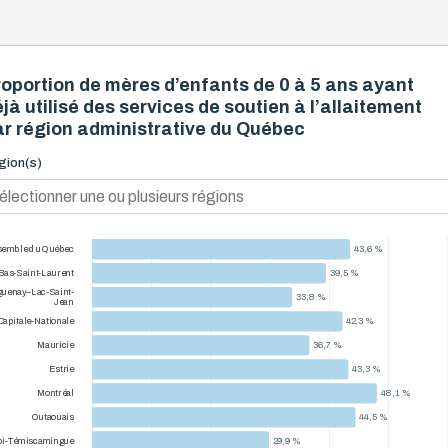
oportion de mères d’enfants de 0 à 5 ans ayant
jà utilisé des services de soutien à l’allaitement
ar région administrative du Québec
gion(s)
43,6 %
43,6 %
emble du Québec
39,5 %
39,5 %
Bas-Saint-Laurent
uenay–Lac-Saint-
33,8 %
33,8 %
Jean
42,3 %
42,3 %
Capitale-Nationale
36,7 %
36,7 %
Mauricie
43,3 %
43,3 %
Estrie
48,1 %
48,1 %
Montréal
44,5 %
44,5 %
Outaouais
29,9 %
29,9 %
bi-Témiscamingue