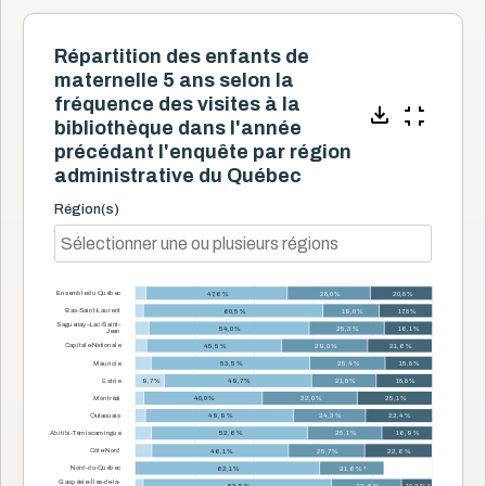
Répartition des enfants de
maternelle 5 ans selon la
fréquence des visites à la
bibliothèque dans l'année
précédant l'enquête par région
administrative du Québec
Région(s)
Ensemble du Québec
47,6 %
28,0 %
20,8 %
Bas-Saint-Laurent
60,5 %
19,0 %
17,8 %
Saguenay–Lac-Saint-
54,0 %
25,3 %
16,1 %
Jean
Capitale-Nationale
45,5 %
29,0 %
21,6 %
Mauricie
53,5 %
25,4 %
15,8 %
Estrie
9,7 %
49,7 %
21,8 %
18,8 %
Montréal
40,0 %
32,0 %
25,1 %
Outaouais
49,9 %
24,3 %
22,4 %
Abitibi-Témiscamingue
52,6 %
25,1 %
16,9 %
Côte-Nord
46,1 %
25,7 %
22,6 %
Nord-du-Québec
62,1 %
21,6 % *
Gaspésie–Îles-de-la-