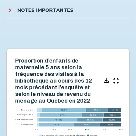
NOTES IMPORTANTES
Proportion d’enfants de
maternelle 5 ans selon la
fréquence des visites à la
bibliothèque au cours des 12
mois précédant l’enquête et
selon le niveau de revenu du
ménage au Québec en 2022
Faible revenu
52,3 %
26,2 %
15,4 %
Revenu moyen-faible
49,7 %
26,0 %
20,2 %
Revenu moyen-élevé
45,6 %
29,9 %
22,0 %
Revenu élevé
42,4 %
30,6 %
25,0 %
0 %
20 %
40 %
60 %
80 %
100 %
N'a pas accès
Jamais ou rarement
Parfois
Souvent