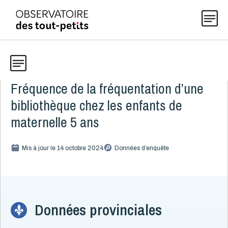
Fréquence de la fréquentation d’une
Données
Explorer les données 0-5
bibliothèque chez les enfants de
Thématiques
maternelle 5 ans
Toute la liste
(199)
Publications
Mis à jour le 14 octobre 2024
Données d’enquête
Alcool, cannabis et tabac
8
Allaitement
9
Actualités
Caractéristiques de la famille
15
Démographie
4
Données provinciales
Développement
16
À propos