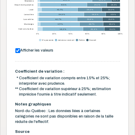
63,5 %
23,6 %
10,2 % *
Madeleine
Chaudière-Appalaches
57,1 %
24,1 %
16,0 %
Laval
43,7 %
29,3 %
22,2 %
Lanaudière
54,5 %
26,5 %
17,2 %
Laurentides
46,7 %
30,6 %
21,3 %
Montérégie
47,7 %
28,7 %
20,4 %
Centre-du-Québec
49,3 %
25,9 %
19,0 %
0 %
20 %
40 %
60 %
80 %
100 %
N'a pas accès
Jamais ou rarement
Parfois
Souvent
Afficher les valeurs
Coefficient de variation :
*
Coefficient de variation compris entre 15% et 25%;
interpréter avec prudence.
**
Coefficient de variation supérieur à 25%; estimation
imprécise fournie à titre indicatif seulement.
Notes graphiques
Nord-du-Québec : Les données liées à certaines
catégories ne sont pas disponibles en raison de la taille
réduite de l'effectif.
Source