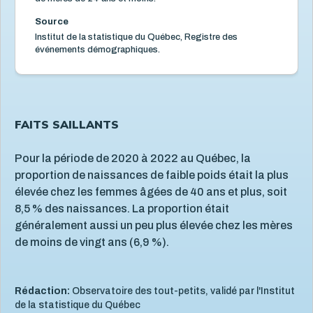
Mortalité
3
Source
Organismes communautaires
2
Institut de la statistique du Québec, Registre des
événements démographiques.
Santé des parents
16
Santé mentale de l'enfant
5
Santé physique de l'enfant
13
Services de santé et services sociaux
FAITS SAILLANTS
4
Services éducatifs à l'enfance
21
Pour la période de 2020 à 2022 au Québec, la
Situation économique
18
proportion de naissances de faible poids était la plus
Utilisation des écrans
6
élevée chez les femmes âgées de 40 ans et plus, soit
8,5 % des naissances. La proportion était
Violence et maltraitance
20
généralement aussi un peu plus élevée chez les mères
de moins de vingt ans (6,9 %).
Rédaction:
Observatoire des tout-petits, validé par l'Institut
de la statistique du Québec