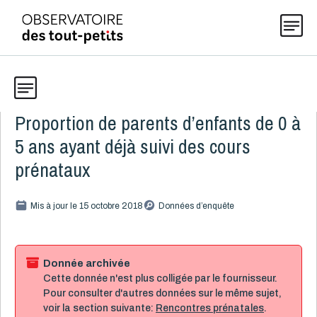
Proportion de parents d’enfants de 0 à
Données
Explorer les données 0-5
5 ans ayant déjà suivi des cours
Thématiques
prénataux
Toute la liste
(199)
Publications
Mis à jour le 15 octobre 2018
Données d’enquête
Alcool, cannabis et tabac
8
Allaitement
9
Actualités
Caractéristiques de la famille
15
Donnée archivée
Cette donnée n'est plus colligée par le fournisseur.
Démographie
4
Pour consulter d'autres données sur le même sujet,
Développement
16
À propos
voir la section suivante:
Rencontres prénatales
.