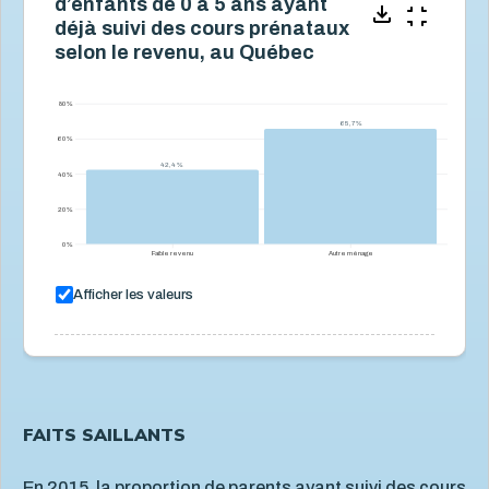
d’enfants de 0 à 5 ans ayant
déjà suivi des cours prénataux
selon le revenu, au Québec
80 %
65,7 %
65,7 %
60 %
42,4 %
42,4 %
40 %
20 %
0 %
Faible revenu
Autre ménage
Afficher les valeurs
FAITS SAILLANTS
En 2015, la proportion de parents ayant suivi des cours