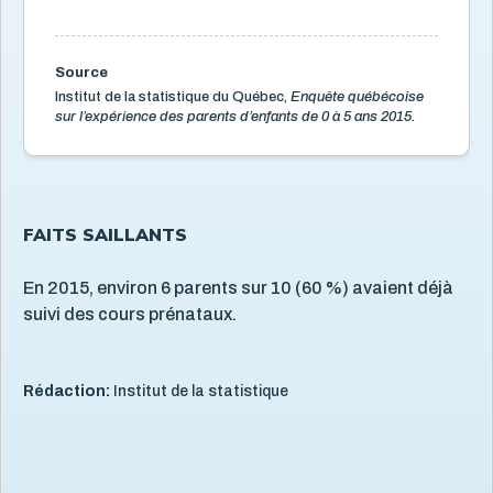
Organismes communautaires
2
Santé des parents
16
Santé mentale de l'enfant
5
Source
Institut de la statistique du Québec,
Enquête québécoise
Santé physique de l'enfant
13
sur l’expérience des parents d’enfants de 0 à 5 ans 2015.
Services de santé et services sociaux
4
Services éducatifs à l'enfance
21
Situation économique
18
FAITS SAILLANTS
Utilisation des écrans
6
Violence et maltraitance
20
En 2015, environ 6 parents sur 10 (60 %) avaient déjà
suivi des cours prénataux.
Rédaction:
Institut de la statistique