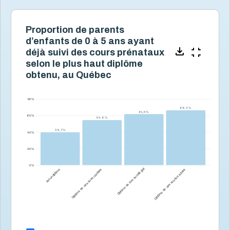
Proportion de parents
d’enfants de 0 à 5 ans ayant
déjà suivi des cours prénataux
selon le plus haut diplôme
obtenu, au Québec
80 %
66,4 %
66,4 %
61,8 %
61,8 %
60 %
54,6 %
54,6 %
39,7 %
39,7 %
40 %
20 %
0 %
Aucun diplôme
Diplôme de niveau secondaire
Diplôme de niveau collégial
Diplôme de niveau universitaire