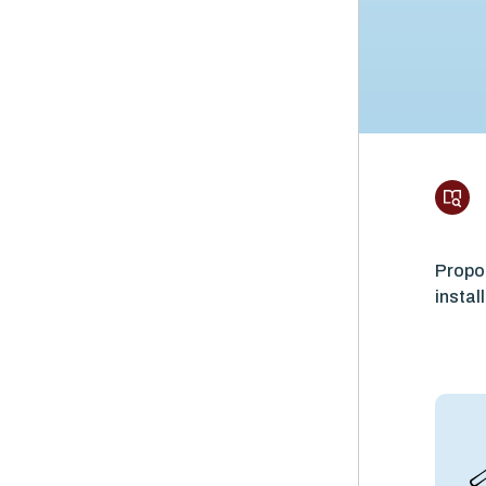
Propor
instal