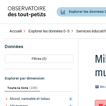
Explorer les données 
Accès aux services de santé et services sociaux
Accueil
Explorer les données 0-5
Services éducatif
Données
Mi
Filtres (0)
mu
Explorer par dimension
Mis 
Toute la liste
(199)
Alcool, cannabis et tabac
8