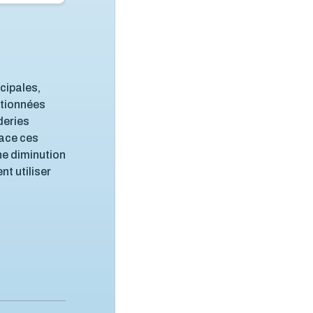
icipales,
entionnées
deries
lace ces
ne diminution
nt utiliser