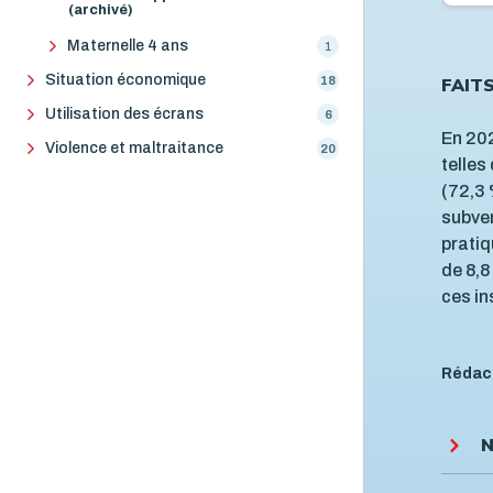
(archivé)
Maternelle 4 ans
1
Situation économique
18
FAIT
Utilisation des écrans
6
En 202
Violence et maltraitance
20
telles
(72,3 
subven
pratiq
de 8,8
ces in
Rédac
N