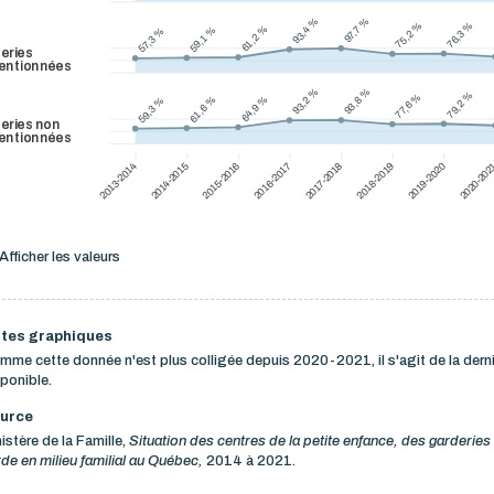
97,7 %
97,7 %
93,4 %
93,4 %
76,3 %
76,3 %
75,2 %
75,2 %
61,2 %
61,2 %
59,1 %
59,1 %
57,3 %
57,3 %
eries
entionnées
93,8 %
93,8 %
93,2 %
93,2 %
79,2 %
79,2 %
77,6 %
77,6 %
64,9 %
64,9 %
61,6 %
61,6 %
59,3 %
59,3 %
eries non
entionnées
2013-2014
2014-2015
2015-2016
2016-2017
2017-2018
2018-2019
2019-2020
2020-20
Afficher les valeurs
tes graphiques
mme cette donnée n'est plus colligée depuis 2020-2021, il s'agit de la dern
ponible.
urce
istère de la Famille,
Situation des centres de la petite enfance, des garderies 
de en milieu familial au Québec,
2014 à 2021.