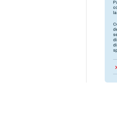
P
c
l
Ce
de
se
di
di
sp