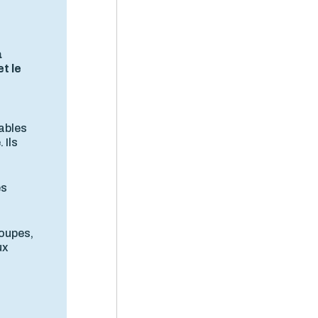
à
t le
sables
 Ils
es
roupes,
ux