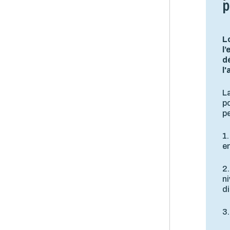
p
L
l
d
l
La
po
pe
1.
e
2.
ni
di
3