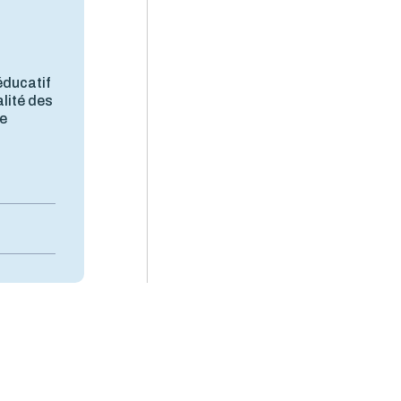
,
éducatif
lité des
de