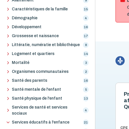
Allaitement
9
C
Caractéristiques de la famille
15
d
Démographie
4
Développement
16
Grossesse et naissance
17
Littératie, numératie et bibliothèque
8
Logement et quartiers
14
Mortalité
3
Organismes communautaires
2
Santé des parents
16
Santé mentale de l'enfant
5
Pr
Santé physique de l'enfant
13
af
Q
Services de santé et services
4
sociaux
Services éducatifs à l'enfance
21
CPE