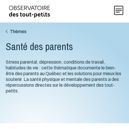
Thèmes
Santé des parents
Explorer les données 0-5
Stress parental, dépression, conditions de travail,
Thématiques
habitudes de vie : cette thématique documente le bien-
être des parents au Québec et les solutions pour mieux les
soutenir. La santé physique et mentale des parents a des
Publications
répercussions directes sur le développement des tout-
petits.
Actualités
À propos