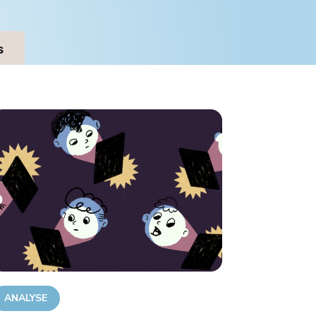
s
ANALYSE