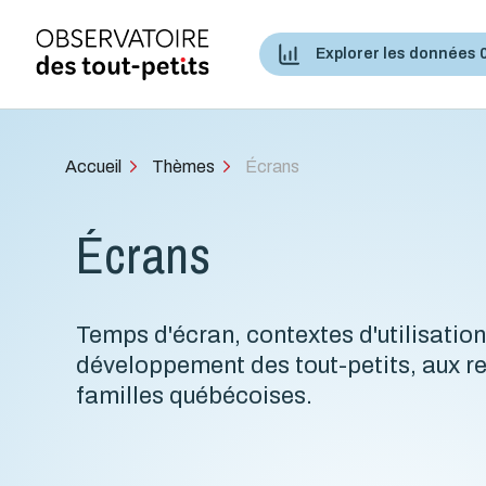
Explorer les données 
Accès aux services de santé et services sociaux
Accueil
Thèmes
Écrans
Écrans
Temps d'écran, contextes d'utilisation
développement des tout-petits, aux re
familles québécoises.