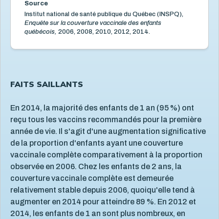
Source
Vaccination
Institut national de santé publique du Québec (INSPQ),
1
Enquête sur la couverture vaccinale des enfants
Enfants ayant reçu tous les vaccins recommandés
québécois,
2006, 2008, 2010, 2012, 2014.
Services de santé et services sociaux
4
Services éducatifs à l'enfance
21
Situation économique
18
FAITS SAILLANTS
Utilisation des écrans
6
Violence et maltraitance
En 2014, la majorité des enfants de 1 an (95 %) ont
20
reçu tous les vaccins recommandés pour la première
année de vie. Il s'agit d'une augmentation significative
de la proportion d'enfants ayant une couverture
vaccinale complète comparativement à la proportion
observée en 2006. Chez les enfants de 2 ans, la
couverture vaccinale complète est demeurée
relativement stable depuis 2006, quoiqu'elle tend à
augmenter en 2014 pour atteindre 89 %. En 2012 et
2014, les enfants de 1 an sont plus nombreux, en