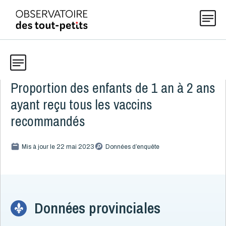
Proportion des enfants de 1 an à 2 ans
Données
Explorer les données 0-5
ayant reçu tous les vaccins
Thématiques
recommandés
Toute la liste
(199)
Publications
Mis à jour le 22 mai 2023
Données d’enquête
Alcool, cannabis et tabac
8
Allaitement
9
Actualités
Caractéristiques de la famille
15
Démographie
4
Données provinciales
Développement
16
À propos