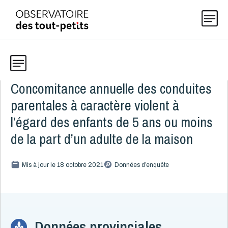
Concomitance annuelle des conduites
Données
Explorer les données 0-5
parentales à caractère violent à
Thématiques
l’égard des enfants de 5 ans ou moins
Toute la liste
(198)
de la part d’un adulte de la maison
Publications
Alcool, cannabis et tabac
8
Mis à jour le 18 octobre 2021
Données d’enquête
Allaitement
9
Actualités
Caractéristiques de la famille
15
Démographie
4
Développement
16
À propos
Données provinciales