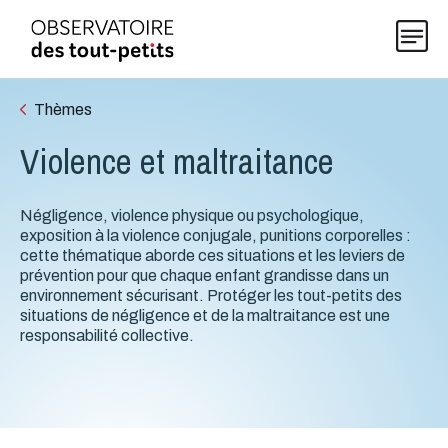
Thèmes
Violence et maltraitance
Explorer les données 0-5
Négligence, violence physique ou psychologique,
Thématiques
exposition à la violence conjugale, punitions corporelles :
cette thématique aborde ces situations et les leviers de
prévention pour que chaque enfant grandisse dans un
Publications
environnement sécurisant. Protéger les tout-petits des
situations de négligence et de la maltraitance est une
responsabilité collective.
Actualités
À propos