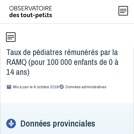
Taux de pédiatres rémunérés par la
Données
Explorer les données 0-5
RAMQ (pour 100 000 enfants de 0 à
Thématiques
14 ans)
Toute la liste
(199)
Publications
Mis à jour le 8 octobre 2018
Données administratives
Alcool, cannabis et tabac
8
Allaitement
9
Actualités
Caractéristiques de la famille
15
Démographie
4
Données provinciales
Développement
16
À propos