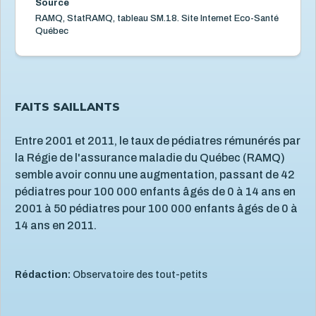
Source
Services éducatifs à l'enfance
21
RAMQ, StatRAMQ, tableau SM.18. Site Internet Eco-Santé
Situation économique
18
Québec
Utilisation des écrans
6
Violence et maltraitance
20
FAITS SAILLANTS
Entre 2001 et 2011, le taux de pédiatres rémunérés par
la Régie de l'assurance maladie du Québec (RAMQ)
semble avoir connu une augmentation, passant de 42
pédiatres pour 100 000 enfants âgés de 0 à 14 ans en
2001 à 50 pédiatres pour 100 000 enfants âgés de 0 à
14 ans en 2011.
Rédaction:
Observatoire des tout-petits