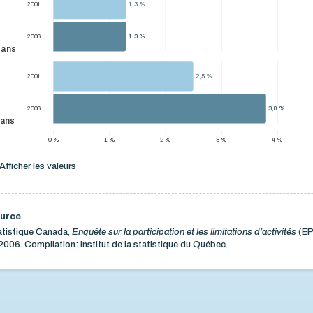
2001
1,3 %
1,3 %
2006
1,3 %
1,3 %
 ans
2001
2,5 %
2,5 %
2006
3,8 %
3,8 %
 ans
0 %
1 %
2 %
3 %
4 %
Afficher les valeurs
urce
atistique Canada,
Enquête sur la participation et les limitations d’activités
(EP
2006. Compilation: Institut de la statistique du Québec.