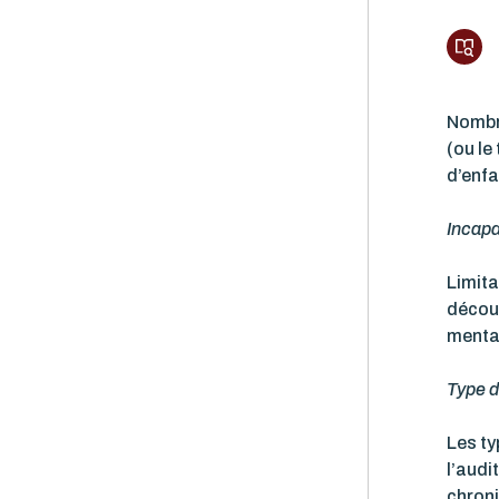
Nombre
(ou le
d’enfa
Incapa
Limita
découl
mental
Type d
Les ty
l’audi
chroni