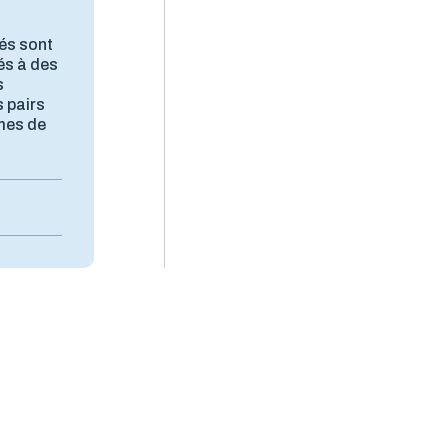
tés sont
sés à des
s
s pairs
èmes de