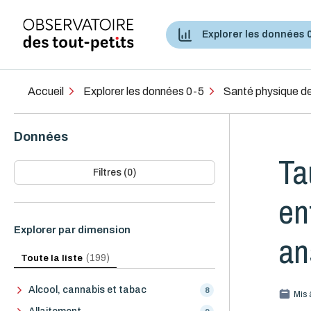
Explorer les données 
Accès aux services de santé et services sociaux
Accueil
Explorer les données 0-5
Santé physique de
Données
Ta
Filtres (0)
en
Explorer par dimension
an
Toute la liste
(199)
Alcool, cannabis et tabac
8
Mis 