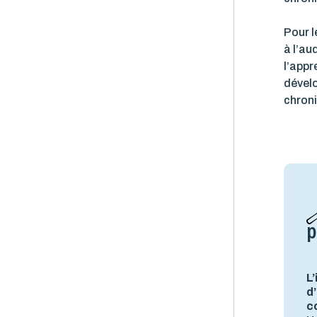
Pour l
à l’aud
l’appr
dével
chroni
p
L
d’
c