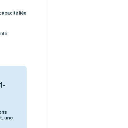
ncapacité liée
anté
t-
ions
at, une