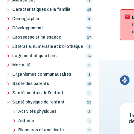
Allaitement
9
Caractéristiques de la famille
15
Démographie
4
C
Développement
16
d
Grossesse et naissance
17
Littératie, numératie et bibliothèque
8
Logement et quartiers
14
Mortalité
3
Organismes communautaires
2
Santé des parents
16
Santé mentale de l'enfant
5
Santé physique de l'enfant
13
Activités physiques
2
Ta
Asthme
d
1
Blessures et accidents
1