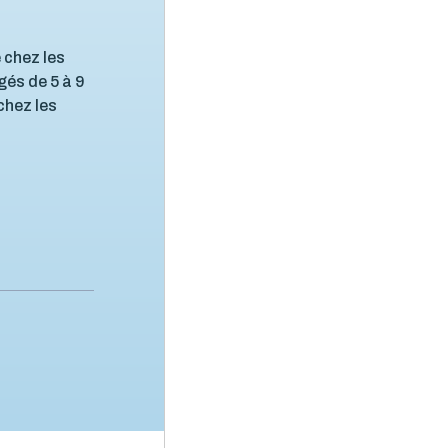
 chez les
gés de 5 à 9
chez les