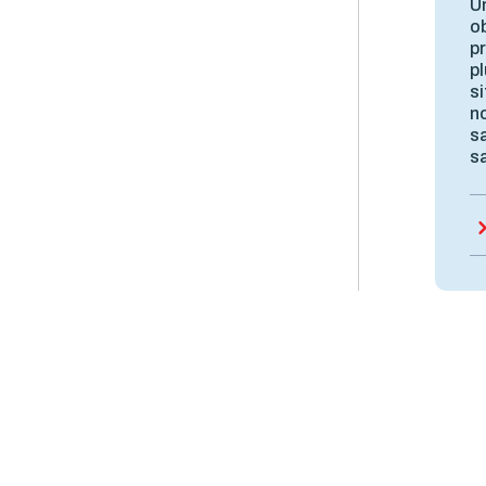
U
ob
pr
pl
si
no
s
s