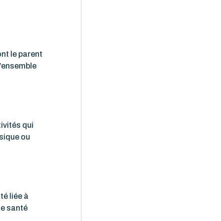
nt le parent
 l’ensemble
ivités qui
ysique ou
té liée à
de santé