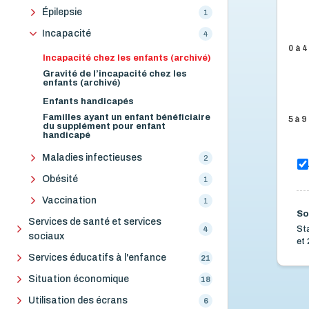
Épilepsie
1
Incapacité
4
0 à 4
Incapacité chez les enfants (archivé)
Gravité de l’incapacité chez les
enfants (archivé)
Enfants handicapés
Familles ayant un enfant bénéficiaire
5 à 9
du supplément pour enfant
handicapé
Maladies infectieuses
2
Obésité
1
Vaccination
1
So
Services de santé et services
St
4
sociaux
et 
Services éducatifs à l'enfance
21
Situation économique
18
Utilisation des écrans
6