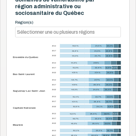
région administrative ou
sociosanitaire du Québec
Région(s)
2012
50,3 %
24,5 %
13,2 %
2017
48,6 %
24,8 %
13,6 %
2022
49,0 %
24,7 %
13,6 %
Ensemble du Québec
2012
44,8 %
27,8 %
2017
51,0 %
22,6 %
11,3 %
9,2 %
2022
47,5 %
27,4 %
14,2 %
Bas-Saint-Laurent
2012
46,7 %
27,7 %
13,5 %
2017
47,0 %
25,9 %
14,1 %
2022
46,8 %
24,0 %
15,3 %
Saguenay–Lac-Saint-Jean
2012
51,4 %
22,7 %
14,5 %
2017
47,4 %
25,9 %
13,7 %
2022
52,5 %
24,1 %
11,5 %
Capitale-Nationale
2012
41,5 %
25,6 %
18,8 %
9,3 %
2017
50,7 %
23,3 %
12,4 %
2022
45,0 %
25,9 %
14,0 %
Mauricie
2012
52,1 %
23,3 %
12,7 %
2017
45,1 %
22,6 %
15,5 %