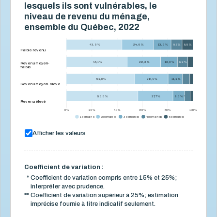
lesquels ils sont vulnérables, le
niveau de revenu du ménage,
ensemble du Québec, 2022
43,9 %
24,9 %
13,9 %
8,7 %
8,5 %
Faible revenu
48,1 %
26,3 %
13,3 %
8,2 %
Revenu moyen-
faible
54,0 %
26,4 %
11,4 %
Revenu moyen-élevé
56,5 %
27,7 %
9,3 % *
Revenu élevé
0 %
20 %
40 %
60 %
80 %
100 %
1 domaine
2 domaines
3 domaines
4 domaines
5 domaines
Afficher les valeurs
Coefficient de variation :
*
Coefficient de variation compris entre 15% et 25%;
interpréter avec prudence.
**
Coefficient de variation supérieur à 25%; estimation
imprécise fournie à titre indicatif seulement.