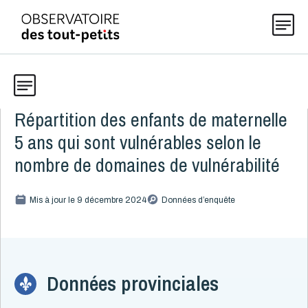
Répartition des enfants de maternelle
Données
Explorer les données 0-5
5 ans qui sont vulnérables selon le
Thématiques
nombre de domaines de vulnérabilité
Toute la liste
(199)
Publications
Mis à jour le 9 décembre 2024
Données d’enquête
Alcool, cannabis et tabac
8
Allaitement
9
Actualités
Caractéristiques de la famille
15
Démographie
4
Données provinciales
Développement
16
À propos