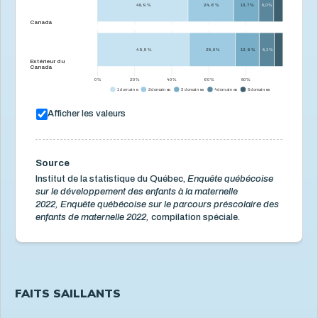
48,9 %
24,6 %
13,7 %
8,0 %
Canada
49,5 %
25,0 %
12,9 %
8,1 %
Extérieur du
Canada
0 %
20 %
40 %
60 %
80 %
1 domaine
2 domaines
3 domaines
4 domaines
5 domaines
Afficher les valeurs
Source
Institut de la statistique du Québec,
Enquête québécoise
sur le développement des enfants à la maternelle
2022, Enquête québécoise sur le parcours préscolaire des
enfants de maternelle 2022,
compilation spéciale.
FAITS SAILLANTS