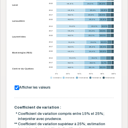
2022
46,6 %
24,3 %
16,2 %
Laval
2012
49,9 %
25,8 %
13,6 %
2017
48,3 %
23,8 %
14,4 %
2022
48,9 %
25,3 %
13,6 %
Lanaudière
2012
54,0 %
23,2 %
12,2 %
2017
49,2 %
24,2 %
13,8 %
2022
48,3 %
25,3 %
13,5 %
Laurentides
2012
51,9 %
24,0 %
12,6 %
2017
48,9 %
25,2 %
13,4 %
2022
49,5 %
24,4 %
13,6 %
Montérégie (RSS)
2012
54,9 %
21,1 %
2017
48,4 %
28,3 %
11,7 %
2022
48,5 %
25,1 %
13,3 %
Centre-du-Québec
0 %
20 %
40 %
60 %
80 %
100 %
1 domaine
2 domaines
3 domaines
4 domaines
5 domaines
Afficher les valeurs
Coefficient de variation :
*
Coefficient de variation compris entre 15% et 25%;
interpréter avec prudence.
**
Coefficient de variation supérieur à 25%; estimation