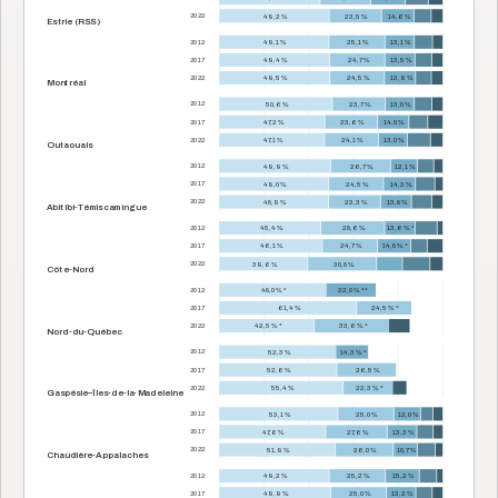
2022
49,2 %
23,5 %
14,6 %
Estrie (RSS)
2012
49,1 %
25,1 %
13,1 %
2017
49,4 %
24,7 %
13,5 %
2022
49,5 %
24,5 %
13,9 %
Montréal
2012
50,6 %
23,7 %
13,0 %
2017
47,2 %
23,6 %
14,0 %
2022
47,1 %
24,1 %
13,0 %
Outaouais
2012
49,9 %
26,7 %
12,1 %
2017
49,0 %
24,5 %
14,3 %
2022
48,9 %
23,3 %
13,8 %
Abitibi-Témiscamingue
2012
45,4 %
28,6 %
13,6 % *
2017
46,1 %
24,7 %
14,8 % *
2022
39,6 %
30,8 %
Côte-Nord
2012
48,0 % *
22,0 % **
2017
61,4 %
24,5 % *
2022
42,5 % *
33,6 % *
Nord-du-Québec
2012
52,3 %
14,3 % *
2017
52,6 %
26,5 %
2022
55,4 %
22,3 % *
Gaspésie–Îles-de-la-Madeleine
2012
53,1 %
25,0 %
12,0 %
2017
47,6 %
27,6 %
13,3 %
2022
51,9 %
26,0 %
10,7 %
Chaudière-Appalaches
2012
49,2 %
25,2 %
15,2 %
2017
49,9 %
25,0 %
13,2 %