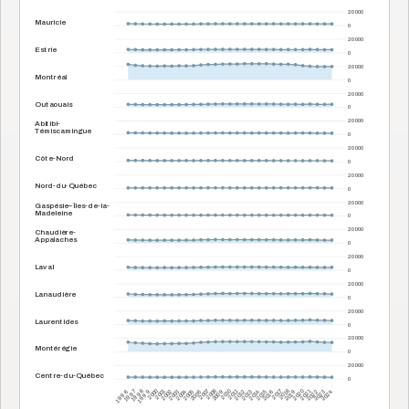
20 000
Mauricie
0
20 000
Estrie
0
20 000
Montréal
0
20 000
Outaouais
0
20 000
Abitibi-
Témiscamingue
0
20 000
Côte-Nord
0
20 000
Nord-du-Québec
0
20 000
Gaspésie–Îles-de-la-
Madeleine
0
20 000
Chaudière-
Appalaches
0
20 000
Laval
0
20 000
Lanaudière
0
20 000
Laurentides
0
20 000
Montérégie
0
20 000
Centre-du-Québec
0
1997
2007
2017
1996
1999
1998
2000
2001
2002
2003
2004
2005
2006
2008
2009
2010
2011
2012
2013
2014
2015
2016
2018
2019
2020
2021
2022
2023
2024