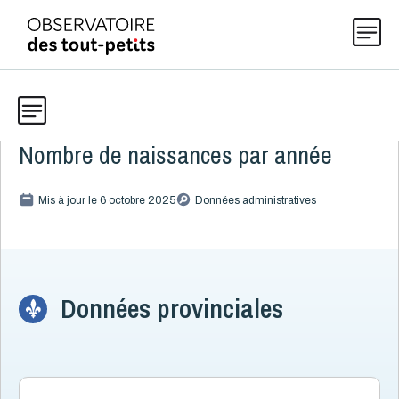
Nombre de naissances par année
Données
Explorer les données 0-5
Thématiques
Mis à jour le 6 octobre 2025
Données administratives
Toute la liste
(199)
Publications
Alcool, cannabis et tabac
8
Données provinciales
Allaitement
9
Actualités
Caractéristiques de la famille
15
Démographie
4
Naissances
1
À propos