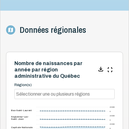
Données régionales
Nombre de naissances par
année par région
administrative du Québec
Région(s)
20 000
Bas-Saint-Laurent
0
20 000
Saguenay–Lac-
Saint-Jean
0
20 000
Capitale-Nationale
0