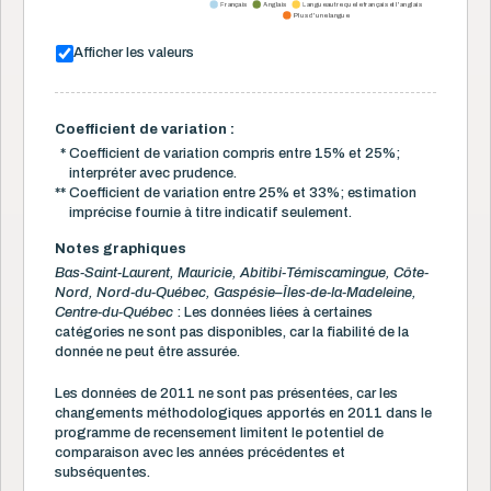
Français
Anglais
Langue autre que le français et l'anglais
Plus d'une langue
Afficher les valeurs
Coefficient de variation :
*
Coefficient de variation compris entre 15% et 25%;
interpréter avec prudence.
**
Coefficient de variation entre 25% et 33%; estimation
imprécise fournie à titre indicatif seulement.
Notes graphiques
Bas-Saint-Laurent, Mauricie, Abitibi-Témiscamingue, Côte-
Nord, Nord-du-Québec, Gaspésie–Îles-de-la-Madeleine,
Centre-du-Québec
: Les données liées à certaines
catégories ne sont pas disponibles, car la fiabilité de la
donnée ne peut être assurée.
Les données de 2011 ne sont pas présentées, car les
changements méthodologiques apportés en 2011 dans le
programme de recensement limitent le potentiel de
comparaison avec les années précédentes et
subséquentes.