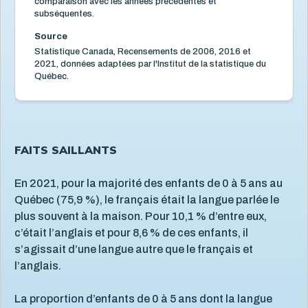
comparaison avec les années précédentes et
subséquentes.
Santé physique de l'enfant
13
Source
Services de santé et services sociaux
4
Statistique Canada, Recensements de 2006, 2016 et
Services éducatifs à l'enfance
21
2021, données adaptées par l'Institut de la statistique du
Québec.
Situation économique
18
Utilisation des écrans
6
Violence et maltraitance
20
FAITS SAILLANTS
En 2021, pour la majorité des enfants de 0 à 5 ans au
Québec (75,9 %), le français était la langue parlée le
plus souvent à la maison. Pour 10,1 % d’entre eux,
c’était l’anglais et pour 8,6 % de ces enfants, il
s’agissait d’une langue autre que le français et
l’anglais.
La proportion d’enfants de 0 à 5 ans dont la langue