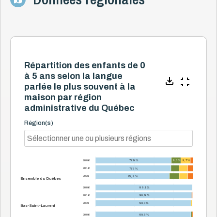
Répartition des enfants de 0
à 5 ans selon la langue
parlée le plus souvent à la
maison par région
administrative du Québec
Région(s)
2006
77,9 %
9,8 %
9,7 %
2016
77,5 %
2021
75,9 %
Ensemble du Québec
2006
99,1 %
2016
98,9 %
2021
98,0 %
Bas-Saint-Laurent
2006
98,5 %