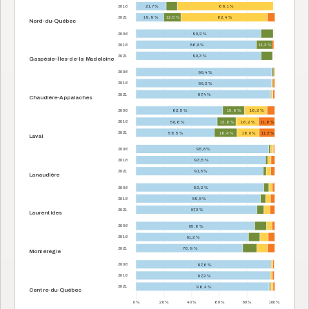
2016
21,7 %
69,1 %
2021
19,9 %
12,5 %
62,4 %
Nord-du-Québec
2006
90,2 %
2016
86,8 %
11,3 %
2021
90,3 %
Gaspésie–Îles-de-la-Madeleine
2006
98,4 %
2016
98,2 %
2021
97,4 %
Chaudière-Appalaches
2006
62,5 %
15,9 %
16,2 %
2016
58,6 %
13,6 %
16,2 %
11,6 %
2021
56,5 %
16,4 %
16,0 %
11,2 %
Laval
2006
95,8 %
2016
93,5 %
2021
91,8 %
Lanaudière
2006
92,2 %
2016
89,8 %
2021
87,2 %
Laurentides
2006
85,6 %
2016
81,2 %
2021
76,9 %
Montérégie
2006
97,6 %
2016
97,2 %
2021
96,4 %
Centre-du-Québec
0 %
20 %
40 %
60 %
80 %
100 %