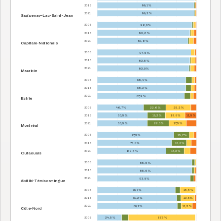
2016
98,1 %
2021
98,2 %
Saguenay–Lac-Saint-Jean
2006
96,0 %
2016
93,6 %
2021
91,6 %
Capitale-Nationale
2006
94,5 %
2016
93,5 %
2021
93,0 %
Mauricie
2006
89,4 %
2016
89,3 %
2021
87,9 %
Estrie
2006
46,7 %
22,6 %
25,2 %
2016
50,5 %
18,2 %
19,8 %
11,5 %
2021
50,5 %
22,0 %
17,5 %
Montréal
2006
77,3 %
15,7 %
2016
75,0 %
15,0 %
2021
69,3 %
18,3 %
Outaouais
2006
95,6 %
2016
95,6 %
2021
93,8 %
Abitibi-Témiscamingue
2006
78,7 %
15,5 %
2016
80,2 %
13,8 %
2021
80,7 %
11,3 %
Côte-Nord
2006
24,5 %
67,5 %