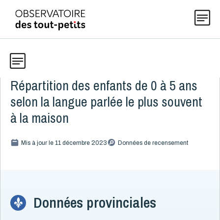
Répartition des enfants de 0 à 5 ans
Données
Explorer les données 0-5
selon la langue parlée le plus souvent
Thématiques
à la maison
Toute la liste
(199)
Publications
Mis à jour le 11 décembre 2023
Données de recensement
Alcool, cannabis et tabac
8
Allaitement
9
Actualités
Caractéristiques de la famille
15
Immigration
5
Données provinciales
Langues parlées à la maison
3
À propos