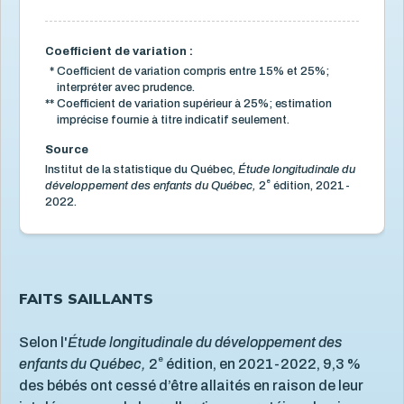
Services éducatifs à l'enfance
21
Situation économique
18
Coefficient de variation :
*
Coefficient de variation compris entre 15% et 25%;
Utilisation des écrans
6
interpréter avec prudence.
Violence et maltraitance
20
**
Coefficient de variation supérieur à 25%; estimation
imprécise fournie à titre indicatif seulement.
Source
Institut de la statistique du Québec,
Étude longitudinale du
e
développement des enfants du Québec,
2
édition, 2021-
2022.
FAITS SAILLANTS
Selon l'
Étude longitudinale du développement des
e
enfants du Québec,
2
édition, en 2021-2022, 9,3 %
des bébés ont cessé d’être allaités en raison de leur