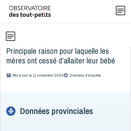
Principale raison pour laquelle les
Données
Explorer les données 0-5
mères ont cessé d’allaiter leur bébé
Thématiques
Toute la liste
Mis à jour le 11 novembre 2024
(199)
Données d’enquête
Publications
Alcool, cannabis et tabac
8
Allaitement
9
Actualités
Bébés allaités
Données provinciales
3
Raisons de l'arrêt
2
Principale raison pour laquelle les mères ont cessé
À propos
d’allaiter leur bébé