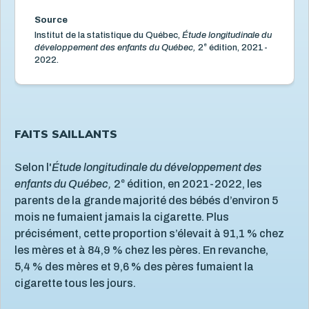
Situation économique
18
Source
Utilisation des écrans
6
Institut de la statistique du Québec,
Étude longitudinale du
Violence et maltraitance
20
e
développement des enfants du Québec,
2
édition, 2021-
2022.
FAITS SAILLANTS
Selon l'
Étude longitudinale du développement des
e
enfants du Québec,
2
édition, en 2021-2022, les
parents de la grande majorité des bébés d’environ 5
mois ne fumaient jamais la cigarette. Plus
précisément, cette proportion s’élevait à 91,1 % chez
les mères et à 84,9 % chez les pères. En revanche,
5,4 % des mères et 9,6 % des pères fumaient la
cigarette tous les jours.