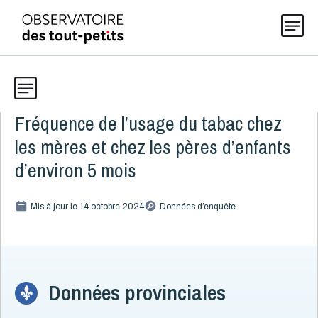
Fréquence de l’usage du tabac chez
Données
Explorer les données 0-5
les mères et chez les pères d’enfants
Thématiques
d’environ 5 mois
Toute la liste
(199)
Publications
Mis à jour le 14 octobre 2024
Données d’enquête
Alcool, cannabis et tabac
8
Alcool
4
Actualités
Cannabis
3
Tabac
1
Données provinciales
À propos
Usage du tabac chez les mères et chez les pères