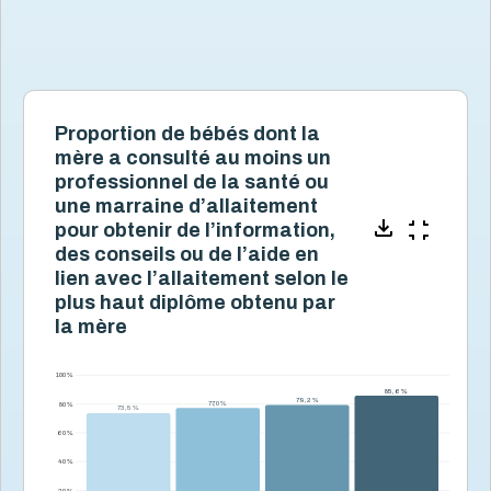
Proportion de bébés dont la
mère a consulté au moins un
professionnel de la santé ou
une marraine d’allaitement
pour obtenir de l’information,
des conseils ou de l’aide en
lien avec l’allaitement selon le
plus haut diplôme obtenu par
la mère
100 %
85,6 %
85,6 %
79,2 %
79,2 %
77,0 %
77,0 %
80 %
73,5 %
73,5 %
60 %
40 %
20 %