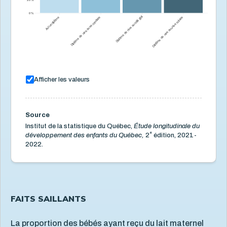
0 %
Aucun diplôme
Diplôme de niveau secondaire
Diplôme de niveau collégial
Diplôme de niveau universitaire
Afficher les valeurs
Source
Institut de la statistique du Québec,
Étude longitudinale du
e
développement des enfants du Québec,
2
édition, 2021-
2022.
FAITS SAILLANTS
La proportion des bébés ayant reçu du lait maternel