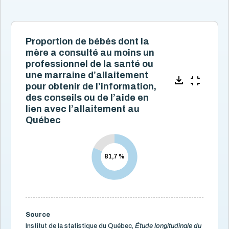
Type de professionnels de la santé ou de spécialistes
de l’allaitement que les mères ont consulté
Bébés dont la mère a consulté au moins un
professionnel de la santé ou une marraine
d’allaitement
Proportion de bébés dont la
Mères ayant déjà utilisé des services de soutien à
mère a consulté au moins un
l’allaitement (archivé)
professionnel de la santé ou
Mères ayant allaité qui ont déjà utilisé des services de
une marraine d’allaitement
soutien à l’allaitement (archivé)
pour obtenir de l’information,
Caractéristiques de la famille
15
des conseils ou de l’aide en
Démographie
lien avec l’allaitement au
4
Québec
Développement
16
Grossesse et naissance
17
Littératie, numératie et bibliothèque
8
81,7 %
Logement et quartiers
14
Mortalité
3
Organismes communautaires
2
Source
Santé des parents
16
Institut de la statistique du Québec,
Étude longitudinale du