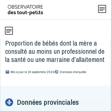
Proportion de bébés dont la mère a
Données
Explorer les données 0-5
consulté au moins un professionnel de
Thématiques
la santé ou une marraine d’allaitement
Toute la liste
(199)
Publications
Mis à jour le 16 septembre 2024
Données d’enquête
Alcool, cannabis et tabac
8
Allaitement
9
Actualités
Bébés allaités
3
Raisons de l'arrêt
2
Données provinciales
Soutien à l'allaitement
4
À propos