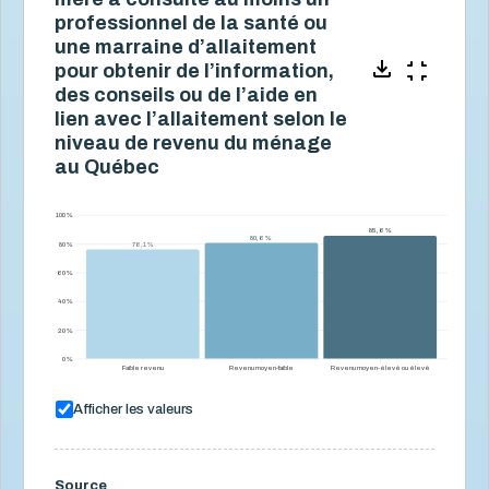
professionnel de la santé ou
une marraine d’allaitement
pour obtenir de l’information,
des conseils ou de l’aide en
lien avec l’allaitement selon le
niveau de revenu du ménage
au Québec
100 %
85,6 %
85,6 %
80,6 %
80,6 %
80 %
76,1 %
76,1 %
60 %
40 %
20 %
0 %
Faible revenu
Revenu moyen-faible
Revenu moyen-élevé ou élevé
Afficher les valeurs
Source