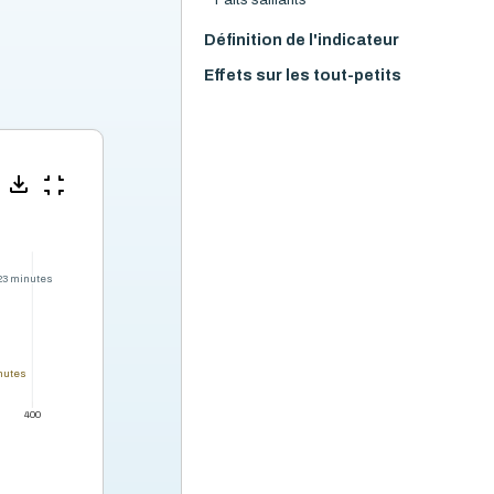
Faits saillants
Définition de l'indicateur
Effets sur les tout-petits
23 minutes
23 minutes
nutes
nutes
400