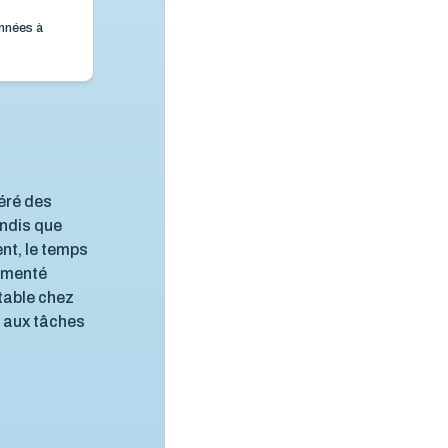
nnées à
éré des
andis que
nt, le temps
gmenté
stable chez
s aux tâches