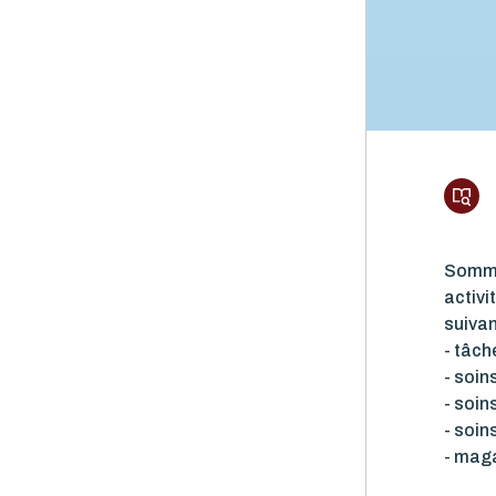
Somme
activi
suivan
- tâc
- soin
- soin
- soin
- maga