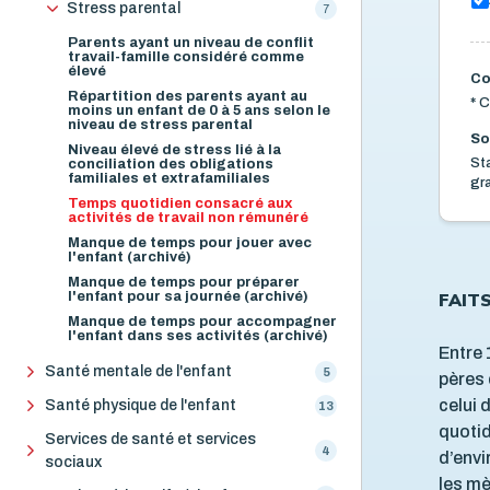
Stress parental
7
Parents ayant un niveau de conflit
travail-famille considéré comme
élevé
Co
Répartition des parents ayant au
*
C
moins un enfant de 0 à 5 ans selon le
niveau de stress parental
So
Niveau élevé de stress lié à la
St
conciliation des obligations
familiales et extrafamiliales
gra
Temps quotidien consacré aux
activités de travail non rémunéré
Manque de temps pour jouer avec
l'enfant (archivé)
Manque de temps pour préparer
FAIT
l'enfant pour sa journée (archivé)
Manque de temps pour accompagner
l'enfant dans ses activités (archivé)
Entre 
Santé mentale de l'enfant
5
pères 
celui 
Santé physique de l'enfant
13
quoti
Services de santé et services
4
d’envi
sociaux
les mè