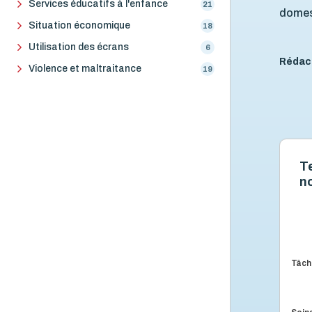
Services éducatifs à l'enfance
21
domest
Situation économique
18
Utilisation des écrans
6
Rédac
Violence et maltraitance
19
T
n
Tâch