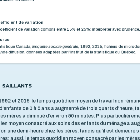
efficient de variation :
oefficient de variation compris entre 15% et 25%; interpréter avec prudence.
urce
atistique Canada,
Enquête sociale générale,
1992, 2015, fichiers de microdo
nde diffusion, données adaptées par l'Institut de la statistique du Québec.
S SAILLANTS
1992 et 2015, le temps quotidien moyen de travail non rémun
d’enfants de 0 à 5 ans a augmenté de trois quarts d’heure, t
des mères a diminué d’environ 50 minutes. Plus particulièreme
dien moyen consacré aux soins des enfants du ménage a au
ron une demi-heure chez les pères, tandis qu’il est demeuré 
res; aussi, le temps quotidien moyen consacré par les mère