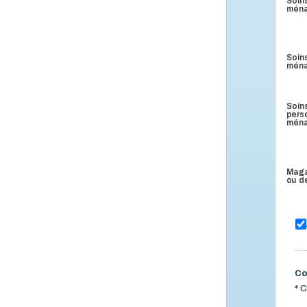
Soin
mén
Soin
mén
Soins
pers
mén
Maga
ou d
Co
*
C