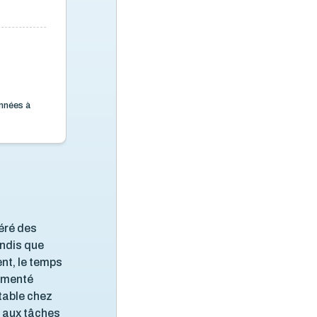
nnées à
éré des
andis que
nt, le temps
gmenté
stable chez
s aux tâches