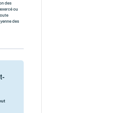
on des
 exercé ou
toute
oyenne des
t-
eut