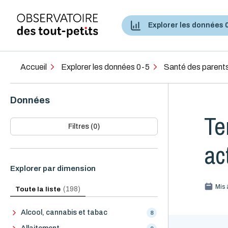
Explorer les données 
Accès aux services de santé et services sociaux
Accueil
Explorer les données 0-5
Santé des parent
Données
Te
Filtres (0)
ac
Explorer par dimension
Mis 
Toute la liste
(198)
Alcool, cannabis et tabac
8