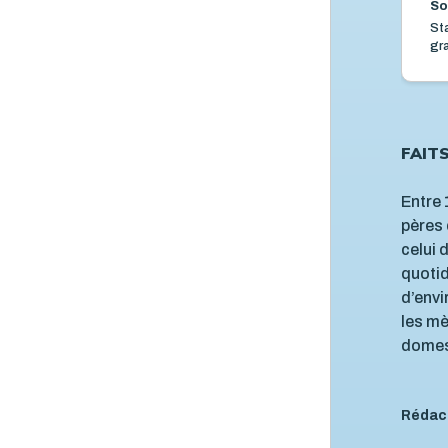
So
St
gra
FAIT
Entre 
pères 
celui 
quoti
d’envi
les mè
domest
Rédac