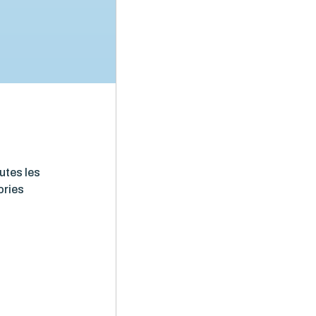
utes les
ories