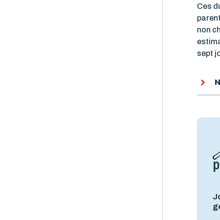
Ces du
parent
non ch
estima
sept j
N
p
J
g