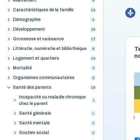
Allaitement
9
Caractéristiques de la famille
15
Démographie
4
Développement
16
Grossesse et naissance
17
T
Littératie, numératie et bibliothèque
8
n
Logement et quartiers
14
Mortalité
3
Organismes communautaires
2
Santé des parents
16
Incapacité ou maladie chronique
1
chez le parent
Santé générale
1
0
Santé mentale
2
Soutien social
5