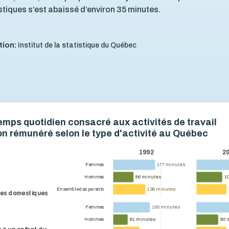
iques s’est abaissé d’environ 35 minutes.
tion:
Institut de la statistique du Québec
emps quotidien consacré aux activités de travail
on rémunéré selon le type d'activité au Québec
1992
2
177 minutes
177 minutes
Femmes
86 minutes
86 minutes
1
1
Hommes
136 minutes
136 minutes
Ensemble des parents
es domestiques
155 minutes
155 minutes
Femmes
61 minutes
61 minutes
92 
92 
Hommes