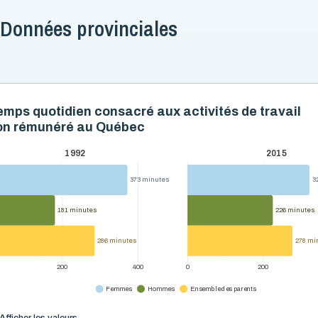
Données provinciales
emps quotidien consacré aux activités de travail
on rémunéré au Québec
1992
2015
373 minutes
373 minutes
3
3
181 minutes
181 minutes
226 minutes
226 minutes
286 minutes
286 minutes
278 mi
278 mi
200
400
0
200
Femmes
Hommes
Ensemble des parents
Afficher les valeurs