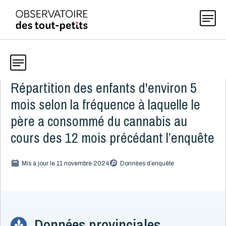
Répartition des enfants d'environ 5
Données
Explorer les données 0-5
mois selon la fréquence à laquelle le
Thématiques
père a consommé du cannabis au
Toute la liste
(199)
cours des 12 mois précédant l’enquête
Publications
Alcool, cannabis et tabac
8
Mis à jour le 11 novembre 2024
Données d’enquête
Alcool
4
Actualités
Cannabis
3
Fréquence à laquelle la mère consommait du cannabis
depuis la naissance
À propos
Données provinciales
Fréquence à laquelle le père a consommé du cannabis