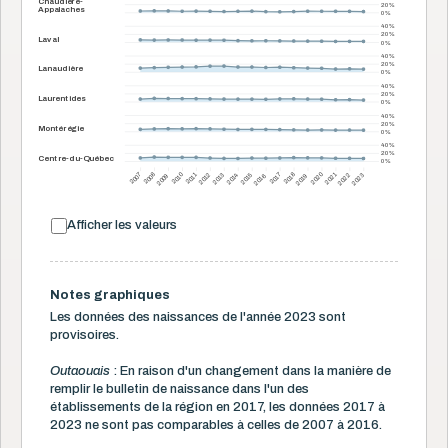
Chaudière-
20 %
Appalaches
0 %
40 %
20 %
Laval
0 %
40 %
20 %
Lanaudière
0 %
40 %
20 %
Laurentides
0 %
40 %
20 %
Montérégie
0 %
40 %
20 %
Centre-du-Québec
0 %
2007
2017
2009
2016
2019
2022
2023
2008
2010
2011
2012
2013
2014
2015
2018
2020
2021
Afficher les valeurs
Notes graphiques
Les données des naissances de l'année 2023 sont
provisoires.
Outaouais
: En raison d'un changement dans la manière de
remplir le bulletin de naissance dans l'un des
établissements de la région en 2017, les données 2017 à
2023 ne sont pas comparables à celles de 2007 à 2016.