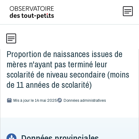
Proportion de naissances issues de
Données
Explorer les données 0-5
mères n'ayant pas terminé leur
Thématiques
scolarité de niveau secondaire (moins
Toute la liste
(198)
de 11 années de scolarité)
Publications
Alcool, cannabis et tabac
8
Mis à jour le 14 mai 2025
Données administratives
Allaitement
9
Actualités
Caractéristiques de la famille
15
Immigration
5
Langues parlées à la maison
3
À propos
Données provinciales