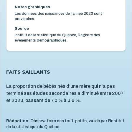
Santé mentale de l'enfant
5
Notes graphiques
Les données des naissances de l'année 2023 sont
Santé physique de l'enfant
13
provisoires.
Services de santé et services sociaux
4
Source
Services éducatifs à l'enfance
21
Institut de la statistique du Québec, Registre des
événements démographiques.
Situation économique
18
Utilisation des écrans
6
Violence et maltraitance
19
FAITS SAILLANTS
La proportion de bébés nés d’une mère qui n’a pas
terminé ses études secondaires a diminué entre 2007
et 2023, passant de 7,0 % à 3,9 %.
Rédaction:
Observatoire des tout-petits, validé par l'Institut
de la statistique du Québec