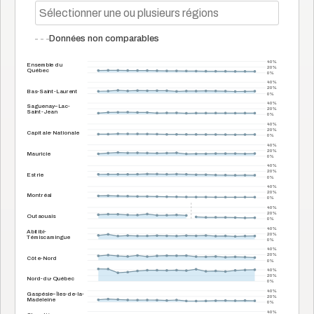
Données non comparables
40 %
Ensemble du
20 %
Québec
0 %
40 %
20 %
Bas-Saint-Laurent
0 %
40 %
Saguenay–Lac-
20 %
Saint-Jean
0 %
40 %
20 %
Capitale-Nationale
0 %
40 %
20 %
Mauricie
0 %
40 %
20 %
Estrie
0 %
40 %
20 %
Montréal
0 %
40 %
20 %
Outaouais
0 %
40 %
Abitibi-
20 %
Témiscamingue
0 %
40 %
20 %
Côte-Nord
0 %
40 %
20 %
Nord-du-Québec
0 %
40 %
Gaspésie–Îles-de-la-
20 %
Madeleine
0 %
40 %