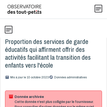
Proportion des services de garde
Données
Explorer les données 0-5
éducatifs qui affirment offrir des
Thématiques
activités facilitant la transition des
Toute la liste
(200)
enfants vers l'école
Publications
Alcool, cannabis et tabac
8
Mis à jour le 10 octobre 2023
Données administratives
Allaitement
9
Actualités
Caractéristiques de la famille
15
Démographie
4
Donnée archivée
Cette donnée n'est plus colligée par le fournisseur.
Développement
16
À propos
Pour consulter d'autres données sur le même sujet,