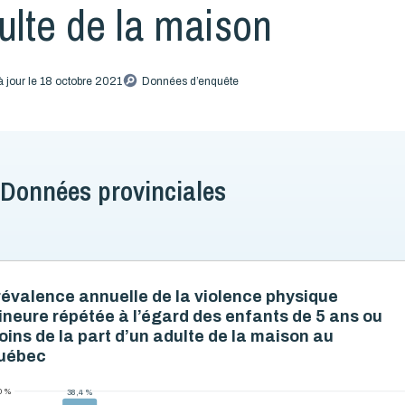
ulte de la maison
à jour le 18 octobre 2021
Données d’enquête
Données provinciales
révalence annuelle de la violence physique
ineure répétée à l’égard des enfants de 5 ans ou
ins de la part d’un adulte de la maison au
uébec
0 %
38,4 %
38,4 %