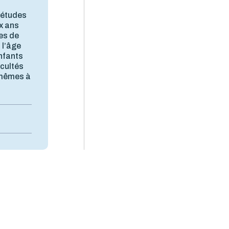
 études
x ans
es de
 l’âge
enfants
icultés
s-mêmes à