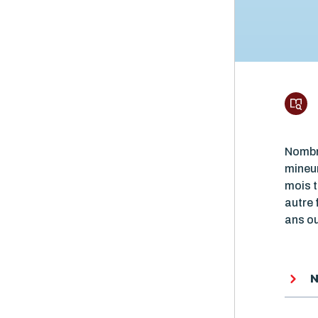
Nombre
mineur
mois t
autre 
ans o
N