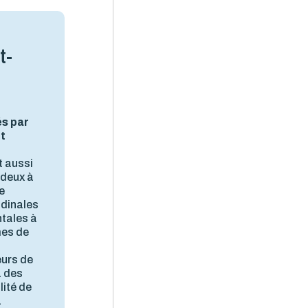
t-
és par
nt
t aussi
 deux à
e
udinales
ntales à
mes de
eurs de
à des
lité de
à