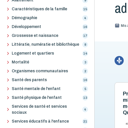
Allaitement
9
ad
Caractéristiques de la famille
15
Démographie
4
Mis 
Développement
16
Grossesse et naissance
17
Littératie, numératie et bibliothèque
8
Logement et quartiers
14
Mortalité
3
Organismes communautaires
2
Santé des parents
16
Santé mentale de l'enfant
5
P
Santé physique de l'enfant
13
m
mo
Services de santé et services
4
Q
sociaux
Services éducatifs à l'enfance
21
4