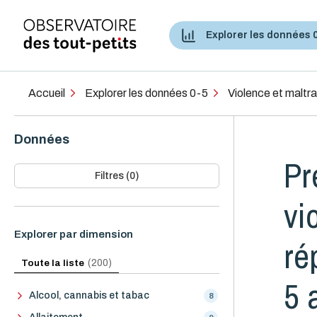
Explorer les données 
Accès aux services de santé et services sociaux
Accueil
Explorer les données 0-5
Violence et maltr
Données
Pr
Filtres (0)
vi
Explorer par dimension
ré
Toute la liste
(200)
5 
Alcool, cannabis et tabac
8