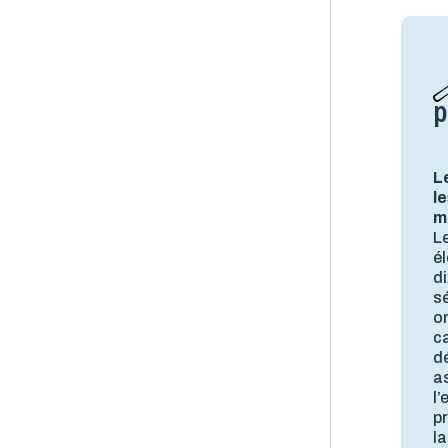
p
L
l
m
Le
él
di
s
on
ca
d
a
l’
pr
la