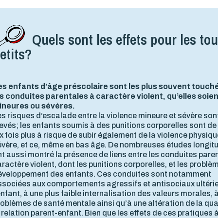
Quels sont les effets pour les tou
etits?
es enfants d’âge préscolaire sont les plus souvent touch
es conduites parentales à caractère violent, qu’elles soie
ineures ou sévères.
s risques d’escalade entre la violence mineure et sévère son
evés; les enfants soumis à des punitions corporelles sont de
x fois plus à risque de subir également de la violence physiqu
évère, et ce, même en bas âge. De nombreuses études longit
t aussi montré la présence de liens entre les conduites pare
ractère violent, dont les punitions corporelles, et les problè
éveloppement des enfants. Ces conduites sont notamment
ssociées aux comportements agressifs et antisociaux ultéri
enfant, à une plus faible internalisation des valeurs morales, 
oblèmes de santé mentale ainsi qu’à une altération de la qua
 relation parent-enfant. Bien que les effets de ces pratiques 