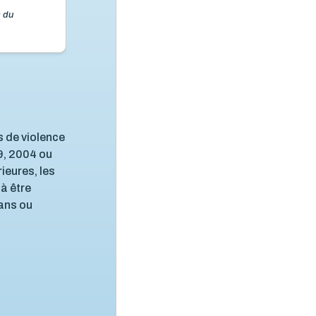
s du
s de violence
9, 2004 ou
ieures, les
à être
 ans ou