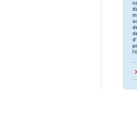
c
da
m
so
d
de
d’
pa
l’