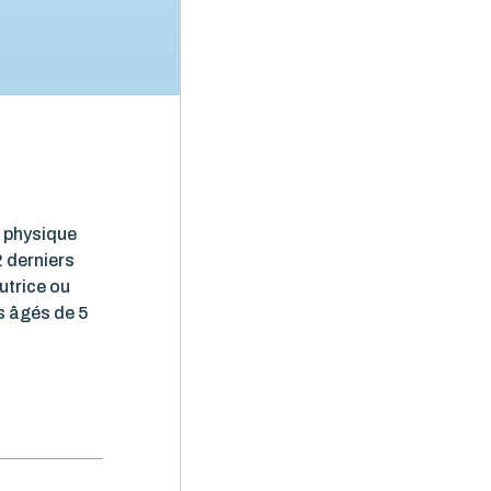
e physique
2 derniers
utrice ou
s âgés de 5