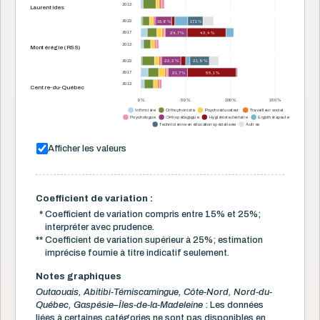
2012
Laurentides
2022
18,6 %
17,1 %
2017
24,7 %
43,4 %
2012
Montérégie (RSS)
2022
22,2 %
21,9 %
2017
21,7 %
55,1 %
2012
Centre-du-Québec
0 %
50 %
100 %
150 %
Infirmière
Orthophoniste
Psychoéducateur
Travailleur social
Psychologue
Orthopédagogue
Hygiéniste dentaire
Ergothérapeute
Technicienne en éducation spécialisée
Autres
Afficher les valeurs
Coefficient de variation :
*
Coefficient de variation compris entre 15% et 25%;
interpréter avec prudence.
**
Coefficient de variation supérieur à 25%; estimation
imprécise fournie à titre indicatif seulement.
Notes graphiques
Outaouais, Abitibi-Témiscamingue, Côte-Nord, Nord-du-
Québec, Gaspésie–Îles-de-la-Madeleine
: Les données
liées à certaines catégories ne sont pas disponibles en