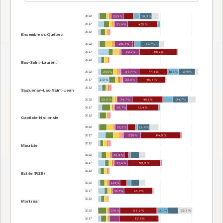
2022
20,3 %
19,3 %
2017
21,4 %
47,5 %
2012
Ensemble du Québec
2022
29,7 %
30,7 %
2017
30,1 %
60,7 %
2012
Bas-Saint-Laurent
2022
20,0 %
29,4 %
44,8 %
18,3 %
27,0 %
2017
17,3 %
22,8 %
45,6 %
2012
Saguenay–Lac-Saint-Jean
2022
20,9 %
24,7 %
48,8 %
24,7 %
2017
19,7 %
50,4 %
2012
Capitale-Nationale
2022
20,2 %
19,4 %
2017
27,8 %
64,5 %
2012
Mauricie
2022
20,9 %
2017
21,4 %
53,3 %
2012
Estrie (RSS)
2022
17,8 %
2017
18,7 %
45,7 %
2012
Montréal
2022
17,6 %
59,2 %
18,1 %
22,5 %
2017
62,8 %