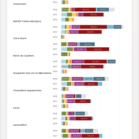
2012
Outaouais
2022
17,6 %
55,4 %
31,3 %
2017
53,1 %
2012
Abitibi-Témiscamingue
2022
21,2 %
70,6 %
21,0 %
2017
23,5 %
60,3 %
2012
Côte-Nord
2022
20,2 % *
39,1 %
2017
31,8 %
59,4 %
2012
Nord-du-Québec
2022
31,6 %
59,3 %
20,5 %
2017
17,4 %
25,6 %
57,8 %
2012
Gaspésie–Îles-de-la-Madeleine
2022
20,3 %
26,6 %
25,6 %
30,1 %
2017
25,4 %
35,9 %
2012
Chaudière-Appalaches
2022
20,6 %
2017
20,3 %
40,0 %
2012
Laval
2022
24,4 %
2017
42,9 %
2012
Lanaudière
2022
25,6 %
22,5 %
2017
26,9 %
46,1 %