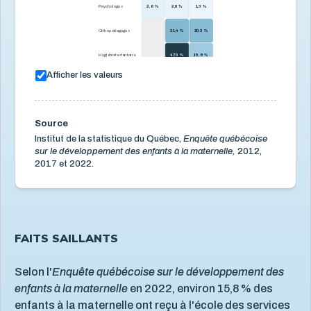
Situation économique
Psychologue
2,6 %
2,0 %
1,3 %
18
Utilisation des écrans
6
Orthopédagogue
21,4 %
20,3 %
Violence et maltraitance
19
Hygiéniste dentaire
47,5 %
15,8 %
Afficher les valeurs
Ergothérapeute
4,0 %
10,4 %
Technicienne en
19,3 %
éducation
spécialisée
Source
Autre
11,1 %
Institut de la statistique du Québec,
Enquête québécoise
sur le développement des enfants à la maternelle,
2012,
0,0 %
47,5 %
2017 et 2022.
FAITS SAILLANTS
Selon l'
Enquête québécoise sur le développement des
enfants à la maternelle
en 2022, environ 15,8 % des
enfants à la maternelle ont reçu à l'école des services