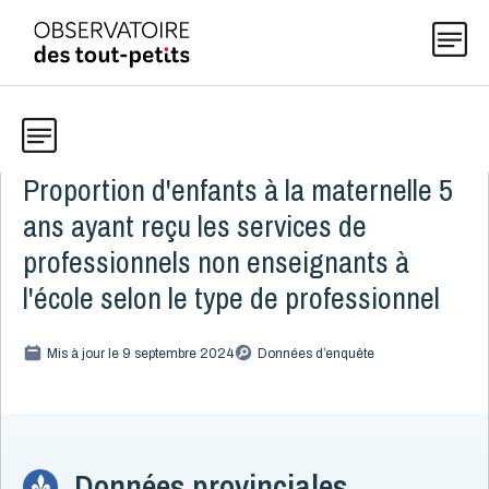
Proportion d'enfants à la maternelle 5
Données
Explorer les données 0-5
ans ayant reçu les services de
Thématiques
professionnels non enseignants à
Toute la liste
(198)
l'école selon le type de professionnel
Publications
Alcool, cannabis et tabac
8
Mis à jour le 9 septembre 2024
Données d’enquête
Allaitement
9
Actualités
Caractéristiques de la famille
15
Démographie
4
Développement
16
À propos
Données provinciales