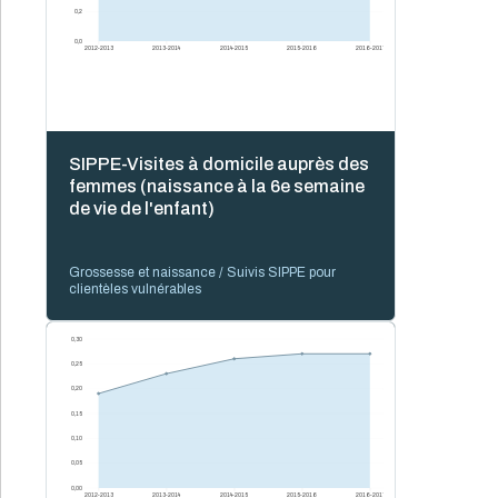
0,2
0,0
2012-2013
2013-2014
2014-2015
2015-2016
2016-2017
SIPPE-Visites à domicile auprès des
femmes (naissance à la 6e semaine
de vie de l'enfant)
Grossesse et naissance / Suivis SIPPE pour
clientèles vulnérables
0,30
0,25
0,20
0,15
0,10
0,05
0,00
2012-2013
2013-2014
2014-2015
2015-2016
2016-2017