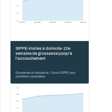
0,2
0,1
0,0
2012-2013
2013-2014
2014-2015
2015-2016
2016-2017
SIPPE-Visites à domicile-12e
semaine de grossesse jusqu'à
l'accouchement
Grossesse et naissance / Suivis SIPPE pour
clientèles vulnérables
1,0
0,8
0,6
0,4