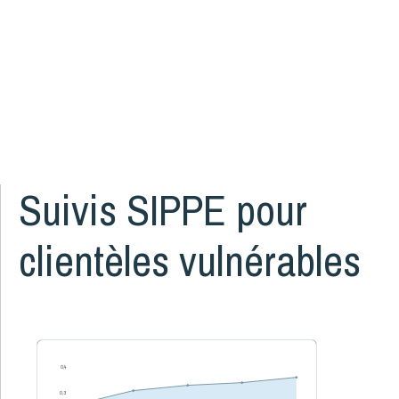
Grossesse et naissance
17
Littératie, numératie et bibliothèque
8
Logement et quartiers
14
Mortalité
3
Organismes communautaires
2
Santé des parents
16
Santé mentale de l'enfant
5
Suivis SIPPE pour
Santé physique de l'enfant
13
Services de santé et services sociaux
4
clientèles vulnérables
Services éducatifs à l'enfance
21
Situation économique
18
Utilisation des écrans
6
Violence et maltraitance
20
0,4
0,3