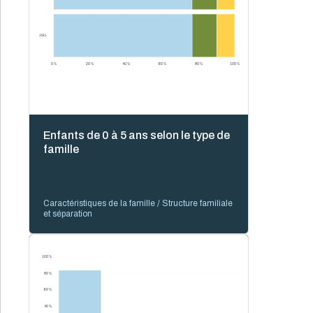
2021
0 %
20 %
40 %
60 %
80 %
100 %
Enfants de 0 à 5 ans selon le type de
famille
Caractéristiques de la famille / Structure familiale
et séparation
100 %
80 %
60 %
40 %