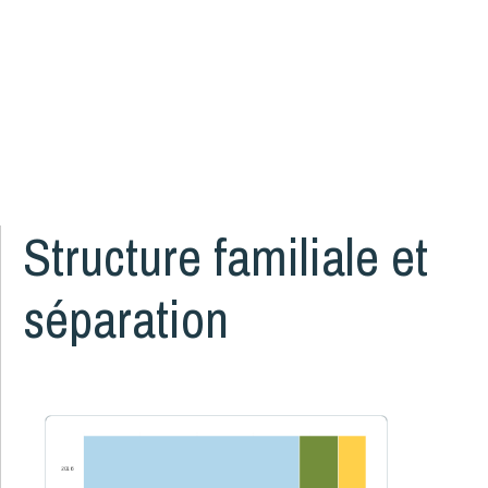
Grossesse et naissance
17
Littératie, numératie et bibliothèque
8
Logement et quartiers
14
Mortalité
3
Organismes communautaires
2
Santé des parents
16
Santé mentale de l'enfant
5
Structure familiale et
Santé physique de l'enfant
13
Services de santé et services sociaux
4
séparation
Services éducatifs à l'enfance
21
Situation économique
18
Utilisation des écrans
6
Violence et maltraitance
22
2016