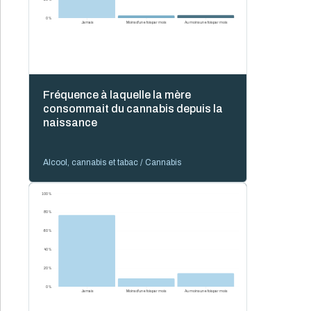
0 %
Jamais
Moins d'une fois par mois
Au moins une fois par mois
Fréquence à laquelle la mère
consommait du cannabis depuis la
naissance
Alcool, cannabis et tabac / Cannabis
100 %
80 %
60 %
40 %
20 %
0 %
Jamais
Moins d'une fois par mois
Au moins une fois par mois