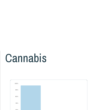
Grossesse et naissance
17
Littératie, numératie et bibliothèque
8
Logement et quartiers
14
Mortalité
3
Organismes communautaires
2
Santé des parents
16
Santé mentale de l'enfant
5
Cannabis
Santé physique de l'enfant
13
Services de santé et services sociaux
4
Services éducatifs à l'enfance
21
Situation économique
18
100 %
Utilisation des écrans
6
80 %
Violence et maltraitance
20
60 %
40 %
20 %