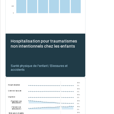
100
0
Hospitalisation pour traumatismes
non intentionnels chez les enfants
Santé physique de l'enfant / Blessures et
accidents
50 %
Hospitalisation
0 %
50 %
Centre d'accueil
0 %
50 %
Urgence
0 %
50 %
Psychiatre en
ambulatoire
0 %
50 %
Pédiatre en
ambulatoire
0 %
50 %
Médecin de famille