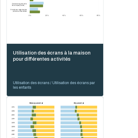
pour enfants (dessins,
casse-têtes, etc.)
Communiquer avec la
famille (par Facetime,
Zoom, etc.)
Prendre ou regarder des
photos ou des vidéos
0 %
20 %
40 %
60 %
80 %
Utilisation des écrans à la maison
pour différentes activités
Utilisation des écrans / Utilisation des écrans par
les enfants
Monoparental
Biparental
1981
1982
1983
1984
1985
1986
1987
1988