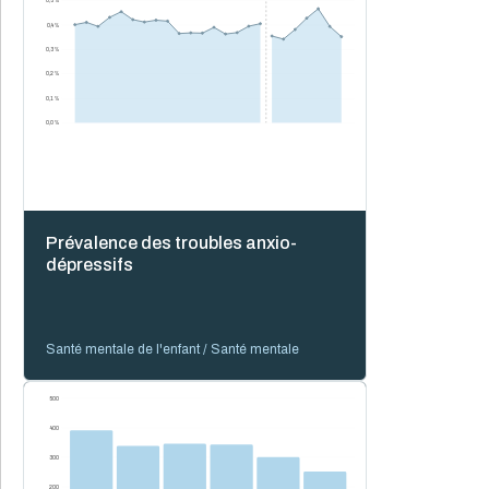
0,5 %
0,4 %
0,3 %
0,2 %
0,1 %
0,0 %
Prévalence des troubles anxio-
dépressifs
Santé mentale de l'enfant / Santé mentale
500
400
300
200