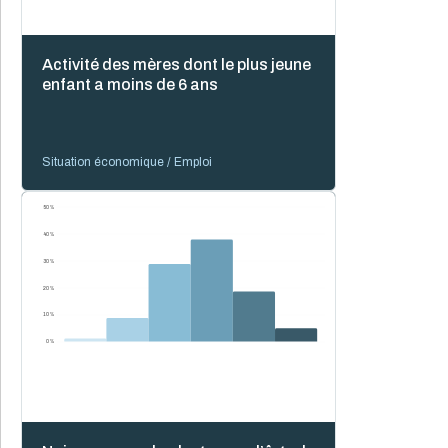
0 %
50 %
100 %
0 %
50 %
100 %
Activité des mères dont le plus jeune
enfant a moins de 6 ans
Situation économique / Emploi
50 %
40 %
30 %
20 %
10 %
0 %