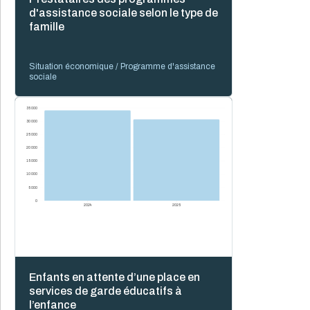
2022
d'assistance sociale selon le type de
2023
2024
famille
0 %
20 %
40 %
60 %
80 %
100 %
Situation économique / Programme d'assistance
sociale
35 000
30 000
25 000
20 000
15 000
10 000
5 000
0
2024
2025
Enfants en attente d’une place en
services de garde éducatifs à
l’enfance