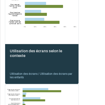
Pour amuser
l'enfant, lui faire
plaisir
Pour favoriser
l'apprentissage de
l'enfant
Pour occuper
l'enfant pendant
qu'ils font autre
chose
0 %
10 %
20 %
30 %
40 %
50 %
Utilisation des écrans selon le
contexte
Utilisation des écrans / Utilisation des écrans par
les enfants
Regarder des émissions,
des vidéos ou des films
pour enfants
Regarder des émissions,
des vidéos ou des films
qui ne sont pas
spécialement destinés
Écouter des histoires,
aux enfants
des chansons, des
comptines sur un écran
Jouer à des jeux ou
utiliser des applications