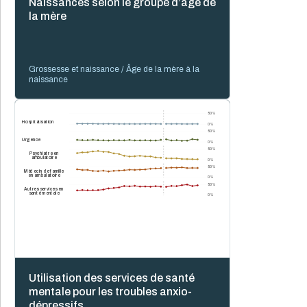
Naissances selon le groupe d’âge de
la mère
Grossesse et naissance / Âge de la mère à la
naissance
50 %
Hospitalisation
0 %
50 %
Urgence
0 %
50 %
Psychiatre en
ambulatoire
0 %
50 %
Médecin de famille
en ambulatoire
0 %
50 %
Autres services en
santé mentale
0 %
Utilisation des services de santé
mentale pour les troubles anxio-
dépressifs