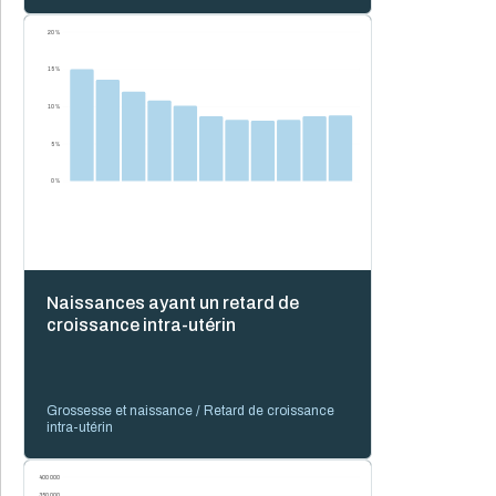
20 %
15 %
10 %
5 %
0 %
Naissances ayant un retard de
croissance intra-utérin
Grossesse et naissance / Retard de croissance
intra-utérin
400 000
350 000