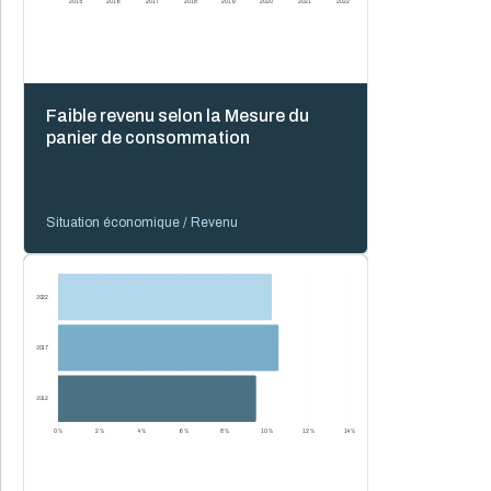
2015
2016
2017
2018
2019
2020
2021
2022
Faible revenu selon la Mesure du
panier de consommation
Situation économique / Revenu
2022
2017
2012
0 %
2 %
4 %
6 %
8 %
10 %
12 %
14 %