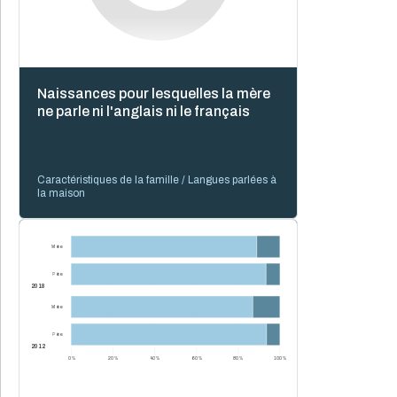
Naissances pour lesquelles la mère
ne parle ni l'anglais ni le français
Caractéristiques de la famille / Langues parlées à
la maison
Mère
Père
2018
Mère
Père
2012
0 %
20 %
40 %
60 %
80 %
100 %