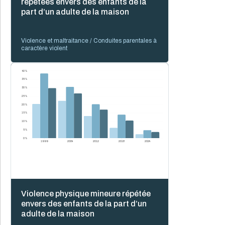
répétées envers des enfants de la
part d’un adulte de la maison
Violence et maltraitance / Conduites parentales à
caractère violent
40 %
35 %
30 %
25 %
20 %
15 %
10 %
5 %
0 %
1999
2004
2012
2018
2024
Violence physique mineure répétée
envers des enfants de la part d’un
adulte de la maison