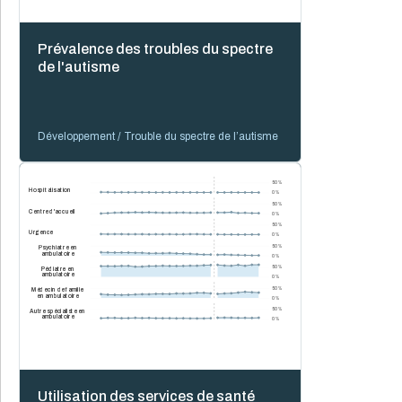
Prévalence des troubles du spectre
de l'autisme
Développement / Trouble du spectre de l’autisme
50 %
Hospitalisation
0 %
50 %
Centre d'accueil
0 %
50 %
Urgence
0 %
50 %
Psychiatre en
ambulatoire
0 %
50 %
Pédiatre en
ambulatoire
0 %
50 %
Médecin de famille
en ambulatoire
0 %
50 %
Autre spécialiste en
ambulatoire
0 %
Utilisation des services de santé