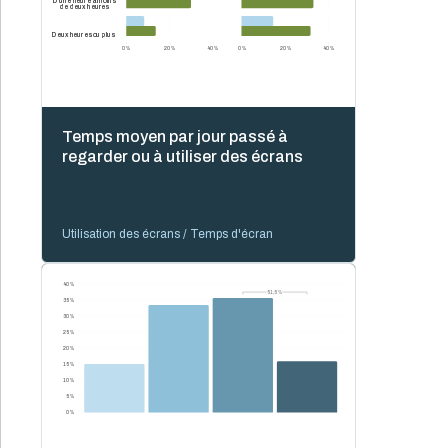
D'une heure à moins
de deux heures
Deux heures ou plus
0 %
20 %
40 %
0 %
20 %
40 %
Temps moyen par jour passé à
regarder ou à utiliser des écrans
Utilisation des écrans / Temps d'écran
40 %
51,5 %
51,5 %
35 %
30 %
25 %
20 %
15 %
10 %
5 %
0 %