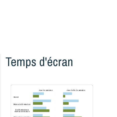
Grossesse et naissance
17
Littératie, numératie et bibliothèque
8
Logement et quartiers
14
Mortalité
3
Organismes communautaires
2
Santé des parents
16
Santé mentale de l'enfant
5
Temps d'écran
Santé physique de l'enfant
13
Services de santé et services sociaux
4
Services éducatifs à l'enfance
21
Situation économique
18
Jour de semaine
Jour de fin de semaine
Utilisation des écrans
6
Aucun
Violence et maltraitance
20
Moins de 30 minutes
De 30 minutes à
moins d'une heure