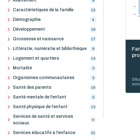
Allaitement
9
2 %
Caractéristiques de la famille
15
0 %
2
Démographie
4
Développement
16
Grossesse et naissance
17
Littératie, numératie et bibliothèque
Fam
8
pro
Logement et quartiers
14
Mortalité
3
Organismes communautaires
2
Situ
soci
Santé des parents
16
Santé mentale de l'enfant
5
Santé physique de l'enfant
13
Services de santé et services
4
sociaux
Services éducatifs à l'enfance
21