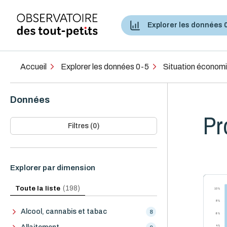
Explorer les données 
Accès aux services de santé et services sociaux
Accueil
Explorer les données 0-5
Situation économ
Données
Pr
Filtres (0)
Explorer par dimension
Toute la liste
(198)
10 %
8 %
Alcool, cannabis et tabac
8
6 %
4 %