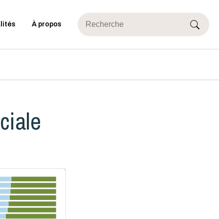
lités
À propos
ciale