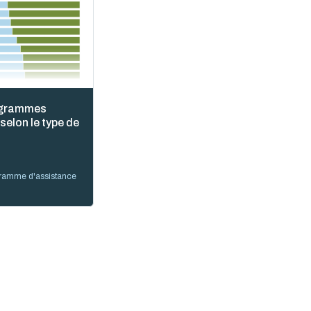
rogrammes
selon le type de
60 %
80 %
100 %
gramme d'assistance