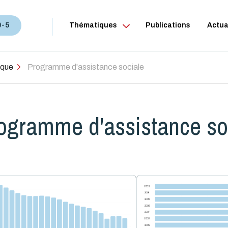
0-5
Thématiques
Publications
Actua
ique
Programme d'assistance sociale
ogramme d'assistance so
2003
2004
2005
2006
2007
2008
2009