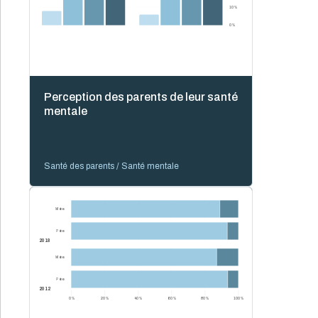
10 %
0 %
Perception des parents de leur santé
mentale
Santé des parents / Santé mentale
Mère
Père
2018
Mère
Père
2012
0 %
20 %
40 %
60 %
80 %
100 %