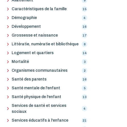
Allaitement
9
Caractéristiques de la famille
15
Démographie
4
Développement
16
Grossesse et naissance
17
Littératie, numératie et bibliothèque
8
Logement et quartiers
14
Mortalité
3
Organismes communautaires
2
Santé des parents
16
Santé mentale de l'enfant
5
Santé physique de l'enfant
13
Services de santé et services
4
sociaux
Services éducatifs à l'enfance
21