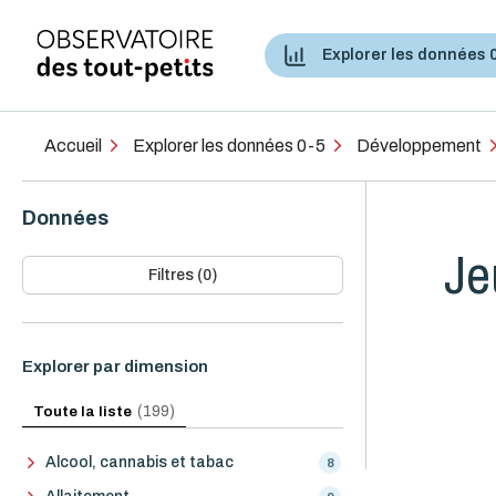
Explorer les données 
Accès aux services de santé et services sociaux
Accueil
Explorer les données 0-5
Développement
Données
Je
Filtres (0)
Explorer par dimension
Toute la liste
(199)
Alcool, cannabis et tabac
8