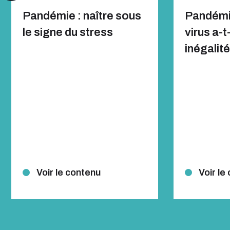
Pandémie : naître sous
Pandémi
le signe du stress
virus a-t
inégalit
Voir le contenu
Voir le