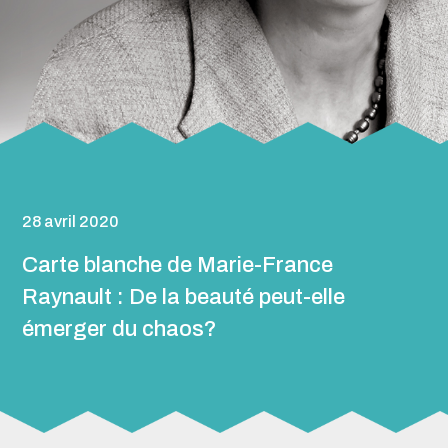
28 avril 2020
Carte blanche de Marie-France
Raynault : De la beauté peut-elle
émerger du chaos?