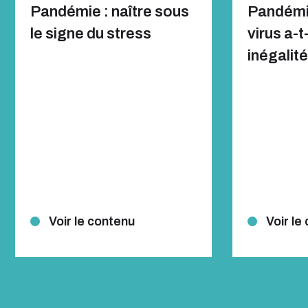
Pandémie : naître sous
Pandémi
le signe du stress
virus a-t
inégalit
Voir le contenu
Voir le