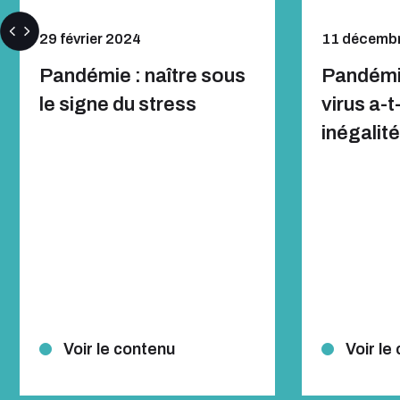
29 février 2024
11 décemb
Pandémie : naître sous
Pandémi
le signe du stress
virus a-t
inégalit
Voir le contenu
Voir le