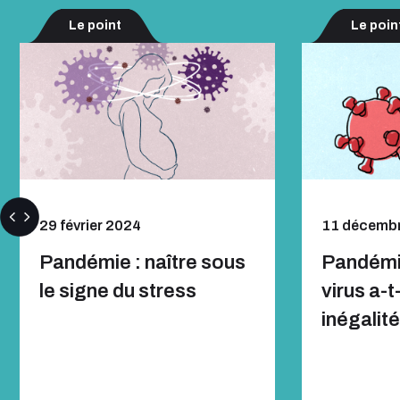
Le point
Le poin
29 février 2024
11 décemb
Pandémie : naître sous
Pandémi
le signe du stress
virus a-t
inégalit